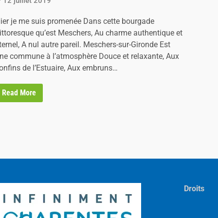
12 juillet 2019
ier je me suis promenée Dans cette bourgade
ittoresque qu’est Meschers, Au charme authentique et
ternel, A nul autre pareil. Meschers-sur-Gironde Est
ne commune à l’atmosphère Douce et relaxante, Aux
onfins de l’Estuaire, Aux embruns…
L
Read More
e
c
h
a
r
m
e
d
e
M
e
s
Droits
c
h
e
r