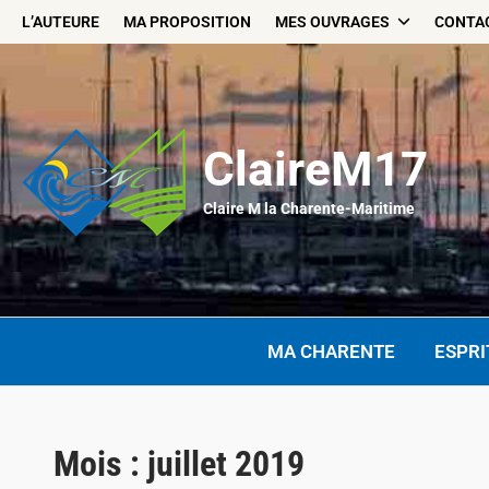
Skip
L’AUTEURE
MA PROPOSITION
MES OUVRAGES
CONTA
to
content
ClaireM17
Claire M la Charente-Maritime
MA CHARENTE
ESPRI
Mois :
juillet 2019