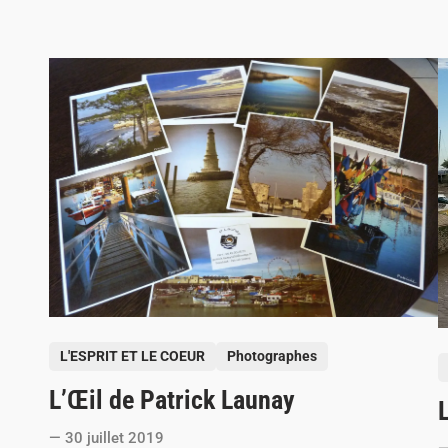
P
L'ESPRIT ET LE COEUR
Photographes
P
o
o
L’Œil de Patrick Launay
s
s
t
t
30 juillet 2019