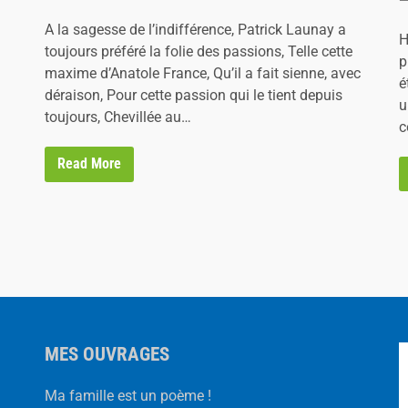
e
e
d
A la sagesse de l’indifférence, Patrick Launay a
d
H
i
toujours préféré la folie des passions, Telle cette
i
p
n
maxime d’Anatole France, Qu’il a fait sienne, avec
n
é
déraison, Pour cette passion qui le tient depuis
u
toujours, Chevillée au…
c
L
Read More
’
Œ
i
l
d
e
P
a
t
r
i
c
MES OUVRAGES
k
L
a
Ma famille est un poème !
u