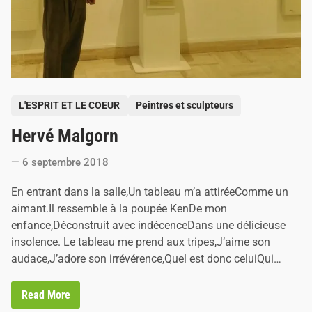
c
i
s
G
u
i
l
l
e
P
L'ESPRIT ET LE COEUR
Peintres et sculpteurs
m
o
o
n
Hervé Malgorn
s
t
t
6 septembre 2018
e
d
En entrant dans la salle,Un tableau m’a attiréeComme un
i
aimant.Il ressemble à la poupée KenDe mon
n
enfance,Déconstruit avec indécenceDans une délicieuse
insolence. Le tableau me prend aux tripes,J’aime son
audace,J’adore son irrévérence,Quel est donc celuiQui…
H
Read More
e