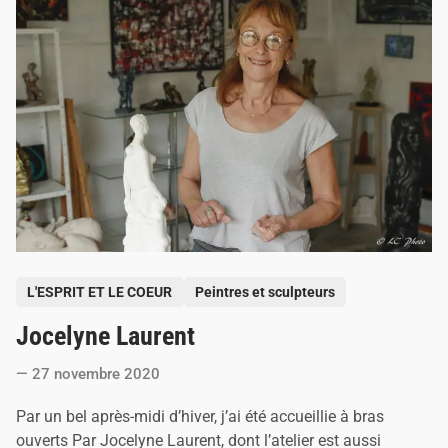
t
r
i
n
c
o
n
n
u
,
a
l
i
a
s
C
l
a
P
u
L'ESPRIT ET LE COEUR
Peintres et sculpteurs
d
o
e
Jocelyne Laurent
s
B
o
t
n
27 novembre 2020
e
n
e
d
Par un bel après-midi d’hiver, j’ai été accueillie à bras
f
i
o
ouverts Par Jocelyne Laurent, dont l’atelier est aussi