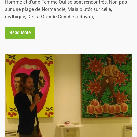
Homme et d’une Femme Qui se sont rencontrés, Non pas
sur une plage de Normandie, Mais plutôt sur celle,
mythique, De La Grande Conche à Royan,…
A
Read More
R
T
5
2
,
p
a
r
V
a
l
é
r
i
e
e
t
F
r
a
n