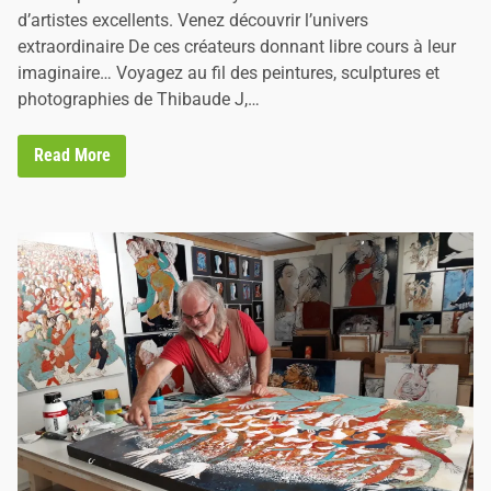
n
d’artistes excellents. Venez découvrir l’univers
extraordinaire De ces créateurs donnant libre cours à leur
imaginaire… Voyagez au fil des peintures, sculptures et
photographies de Thibaude J,…
V
Read More
o
y
a
g
e
e
n
H
u
m
a
n
i
t
é
p
a
r
K