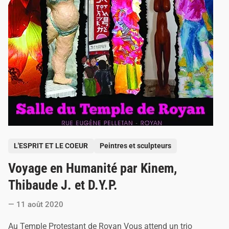
P
L'ESPRIT ET LE COEUR
Peintres et sculpteurs
o
Voyage en Humanité par Kinem,
s
t
Thibaude J. et D.Y.P.
e
11 août 2020
d
i
Au Temple Protestant de Royan Vous attend un trio