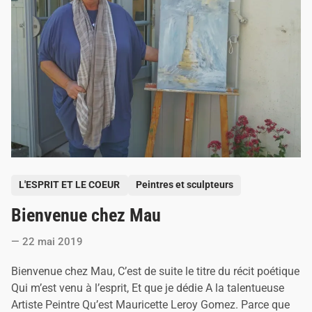
s
s
a
u
d
P
L'ESPRIT ET LE COEUR
Peintres et sculpteurs
o
Bienvenue chez Mau
s
t
22 mai 2019
e
d
Bienvenue chez Mau, C’est de suite le titre du récit poétique
i
Qui m’est venu à l’esprit, Et que je dédie A la talentueuse
n
Artiste Peintre Qu’est Mauricette Leroy Gomez. Parce que