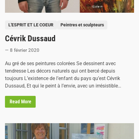
r
d
p
a
r
P
L'ESPRIT ET LE COEUR
Peintres et sculpteurs
J
o
o
h
Cévrik Dussaud
s
a
n
t
n
8 février 2020
e
a
M
d
Au gré de ses peintures colorées Se dessinent avec
i
i
g
tendresse Les décors naturels qui ont bercé depuis
e
n
toujours L’existence de l’enfant du pays qu’est Cévrik
o
n
Dussaud, Et qui le peint à l’envie, avec un irrésistible…
C
Read More
é
v
r
i
k
D
u