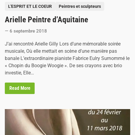
P
L'ESPRIT ET LE COEUR
Peintres et sculpteurs
o
Arielle Peintre d’Aquitaine
s
t
6 septembre 2018
e
d
J’ai rencontré Arielle Gilly Lors d’une mémorable soirée
i
musicale, Où elle mettait en scène d’une manière pas
n
banale L’extraordinaire pianiste Fabrice Eulry Surnommé le
« Chopin du Boogie Woogie ». De ses crayons avec brio
investie, Elle…
A
Read More
r
i
e
l
l
e
P
e
i