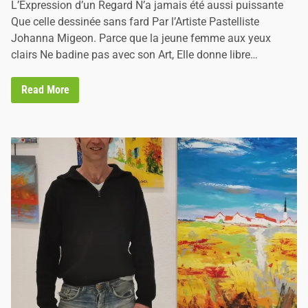
c
L’Expression d’un Regard N’a jamais été aussi puissante
n
B
Que celle dessinée sans fard Par l’Artiste Pastelliste
o
n
Johanna Migeon. Parce que la jeune femme aux yeux
d
clairs Ne badine pas avec son Art, Elle donne libre…
u
a
u
L
Read More
’
E
x
p
r
e
s
s
i
o
n
d
’
u
n
R
e
g
a