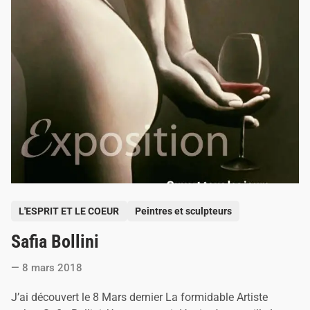
n
t
r
e
d
’
A
q
u
i
t
a
i
n
e
P
L'ESPRIT ET LE COEUR
Peintres et sculpteurs
o
Safia Bollini
s
t
8 mars 2018
e
d
J’ai découvert le 8 Mars dernier La formidable Artiste
i