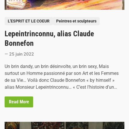
P
L'ESPRIT ET LE COEUR
Peintres et sculpteurs
o
Lepeintrinconnu, alias Claude
s
t
Bonnefon
e
25 juin 2022
d
i
Un brin dandy, un brin désinvolte, un brin sexy, Mais
n
surtout un Homme passionné par son Art et les Femmes
de sa Vie… Voilà donc Claude Bonnefon « by himself »
alias Monsieur Lepeintrinconnu… « C’est l’histoire d’un…
L
Read More
e
p
e
i
n