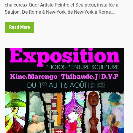
n
n
chaleureux Que l’Artiste Peintre et Sculpteur, installée à
Saujon. De Rome à New-York, de New-York à Rome,…
J
Read More
o
c
e
l
y
n
e
L
a
u
r
e
n
t