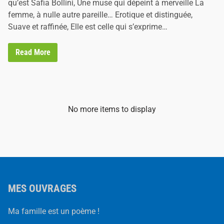
qu’est Safia Bollini, Une muse qui dépeint à merveille La
n
femme, à nulle autre pareille… Erotique et distinguée,
Suave et raffinée, Elle est celle qui s’exprime…
S
Read More
a
f
i
a
B
o
l
No more items to display
l
i
n
i
MES OUVRAGES
Ma famille est un poème !