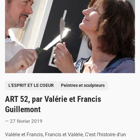
o
t
o
©
b
y
M
a
r
i
e
-
C
l
a
u
P
d
L'ESPRIT ET LE COEUR
Peintres et sculpteurs
e
o
B
ART 52, par Valérie et Francis
s
e
n
t
Guillemont
a
e
o
u
27 février 2019
d
d
i
a
Valérie et Francis, Francis et Valérie, C’est l’histoire d’un
n