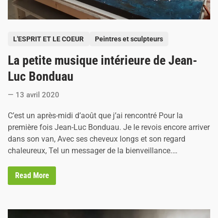
i
n
e
m
P
,
L'ESPRIT ET LE COEUR
Peintres et sculpteurs
T
o
h
La petite musique intérieure de Jean-
s
i
b
t
Luc Bonduau
a
e
u
d
13 avril 2020
d
e
i
J
.
C’est un après-midi d’août que j’ai rencontré Pour la
n
e
première fois Jean-Luc Bonduau. Je le revois encore arriver
t
D
dans son van, Avec ses cheveux longs et son regard
.
chaleureux, Tel un messager de la bienveillance.…
Y
.
P
L
Read More
.
a
p
e
t
i