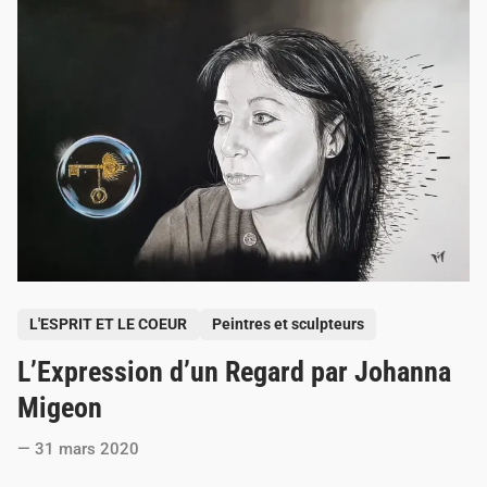
t
e
m
u
s
i
q
u
e
i
n
t
é
r
i
e
u
r
P
e
L'ESPRIT ET LE COEUR
Peintres et sculpteurs
d
o
e
L’Expression d’un Regard par Johanna
s
J
e
t
Migeon
a
e
n
-
31 mars 2020
d
L
i
u