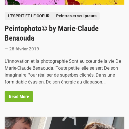
P
L'ESPRIT ET LE COEUR
Peintres et sculpteurs
o
Peintophoto© by Marie-Claude
s
t
Benaouda
e
28 février 2019
d
i
L’innovation et la photographie Sont au cœur de la vie De
n
Marie-Claude Benaouda. Toute petite, elle se sert De son
imaginaire Pour réaliser de superbes clichés, Dans une
formidable évasion, De son énergie au diapason.…
P
Read More
e
i
n
t
o
p
h