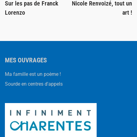
article:
ar
Sur les pas de Franck
Nicole Renvoizé, tout un
de
Lorenzo
art !
l’article
MES OUVRAGES
Ma famille est un poème !
Sourde en centres d'appels