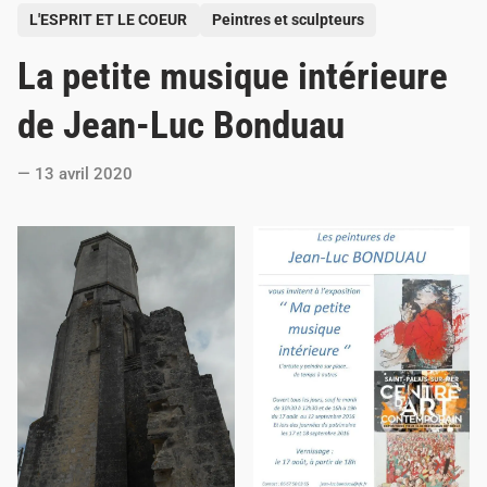
P
L'ESPRIT ET LE COEUR
Peintres et sculpteurs
o
La petite musique intérieure
s
t
de Jean-Luc Bonduau
e
d
13 avril 2020
i
n