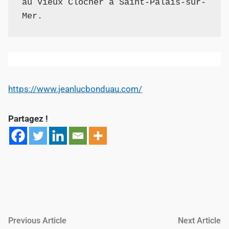
au Vieux Clocher à Saint-Palais-sur-
Mer.
https://www.jeanlucbonduau.com/
Partagez !
Navigation
Previous
Ne
Previous Article
Next Article