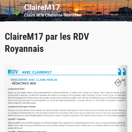
Skip
ClaireM17
Main
to
Men
Claire M la Charente-Maritime
content
ClaireM17 par les RDV
Royannais