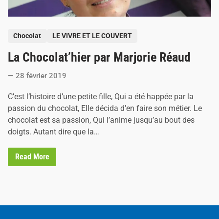
P
Chocolat
LE VIVRE ET LE COUVERT
o
La Chocolat’hier par Marjorie Réaud
s
t
28 février 2019
e
d
C’est l’histoire d’une petite fille, Qui a été happée par la
i
passion du chocolat, Elle décida d’en faire son métier. Le
n
chocolat est sa passion, Qui l’anime jusqu’au bout des
doigts. Autant dire que la…
L
Read More
a
C
h
o
c
o
l
a