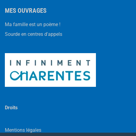
t
’
MES OUVRAGES
h
i
e
Ma famille est un poème !
r
p
Sourde en centres d'appels
a
r
M
a
r
j
o
r
i
e
R
é
a
u
d
Droits
Mentions légales