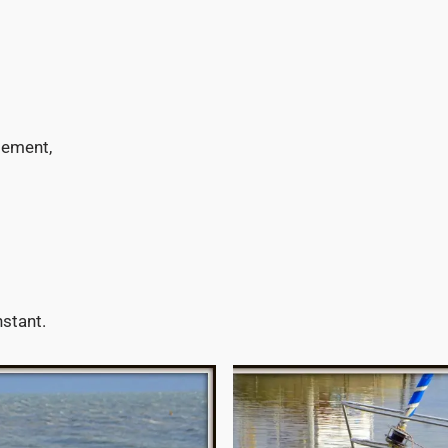
sement,
nstant.