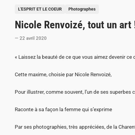
P
L'ESPRIT ET LE COEUR
Photographes
o
Nicole Renvoizé, tout un art 
s
t
22 avril 2020
e
d
« Laissez la beauté de ce que vous aimez devenir ce q
i
n
Cette maxime, choisie par Nicole Renvoizé,
Pour illustrer, comme souvent, l’un de ses superbes c
Raconte à sa façon la femme qui s’exprime
Par ses photographies, très appréciées, de la Charen