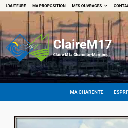
Skip
L’AUTEURE
MA PROPOSITION
MES OUVRAGES
CONTA
to
content
ClaireM17
Claire M la Charente-Maritime
MA CHARENTE
ESPRI