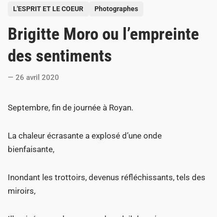
P
L'ESPRIT ET LE COEUR
Photographes
o
Brigitte Moro ou l’empreinte
s
t
des sentiments
e
d
26 avril 2020
i
n
Septembre, fin de journée à Royan.
La chaleur écrasante a explosé d’une onde
bienfaisante,
Inondant les trottoirs, devenus réfléchissants, tels des
miroirs,