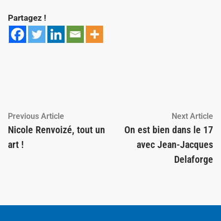
Partagez !
Navigation
Previous
Ne
Previous Article
Next Article
article:
ar
Nicole Renvoizé, tout un
On est bien dans le 17
de
art !
avec Jean-Jacques
l’article
Delaforge