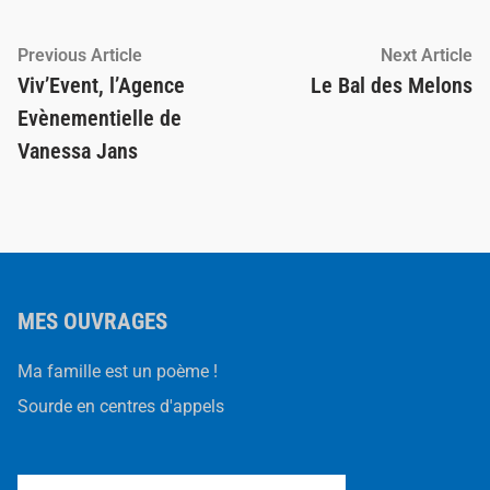
Navigation
Previous
Ne
Previous Article
Next Article
article:
ar
Viv’Event, l’Agence
Le Bal des Melons
de
Evènementielle de
l’article
Vanessa Jans
MES OUVRAGES
Ma famille est un poème !
Sourde en centres d'appels