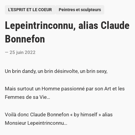
P
L'ESPRIT ET LE COEUR
Peintres et sculpteurs
o
Lepeintrinconnu, alias Claude
s
t
Bonnefon
e
d
25 juin 2022
i
n
Un brin dandy, un brin désinvolte, un brin sexy,
Mais surtout un Homme passionné par son Art et les
Femmes de sa Vie…
Voilà donc Claude Bonnefon « by himself » alias
Monsieur Lepeintrinconnu…