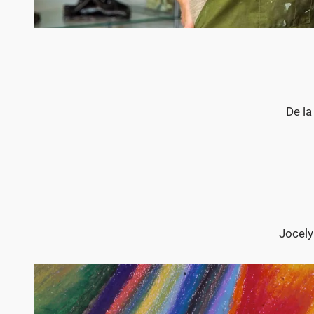
De la
Jocely