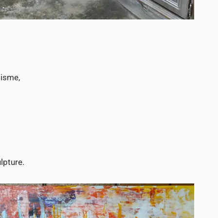
lisme,
lpture.