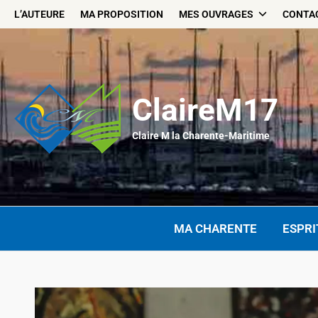
Skip
L’AUTEURE
MA PROPOSITION
MES OUVRAGES
CONTA
to
content
ClaireM17
Claire M la Charente-Maritime
MA CHARENTE
ESPRI