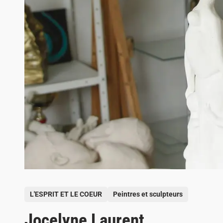
P
L'ESPRIT ET LE COEUR
Peintres et sculpteurs
o
Jocelyne Laurent
s