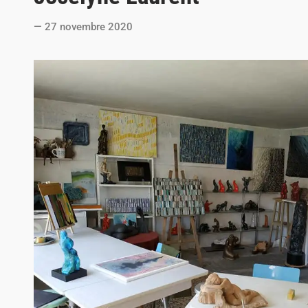
t
27 novembre 2020
e
d
i
n