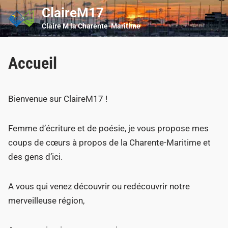
Skip
ClaireM17
Main
to
Men
Claire M la Charente-Maritime
content
Accueil
Bienvenue sur ClaireM17 !
Femme d’écriture et de poésie, je vous propose mes
coups de cœurs à propos de la Charente-Maritime et
des gens d’ici.
A vous qui venez découvrir ou redécouvrir notre
merveilleuse région,