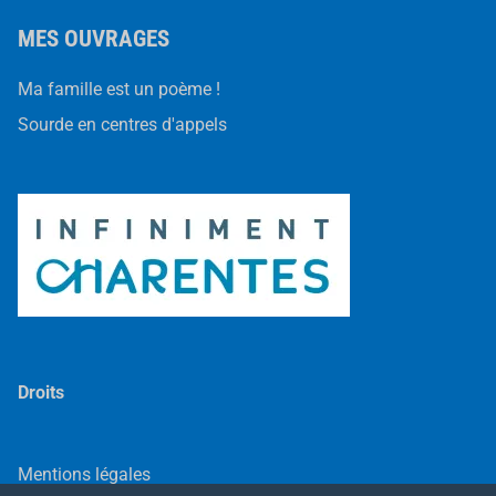
p
t
MES OUVRAGES
e
m
b
Ma famille est un poème !
r
e
Sourde en centres d'appels
Droits
Mentions légales