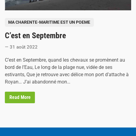
P
MA CHARENTE-MARITIME EST UN POEME
o
C’est en Septembre
s
t
31 août 2022
e
d
C’est en Septembre, quand les chevaux se promènent au
i
bord de l’Eau, Le long de la plage nue, vidée de ses
n
estivants, Que je retrouve avec délice mon port d’attache à
Royan… J’ai abandonné mon…
C
Read More
’
e
s
t
e
n
S
e