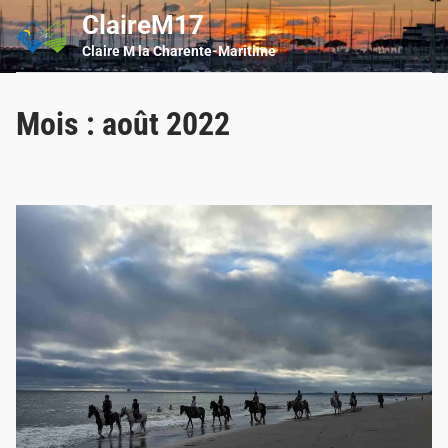
Skip
ClaireM17
Main
to
Men
Claire M la Charente-Maritime
content
Mois :
août 2022