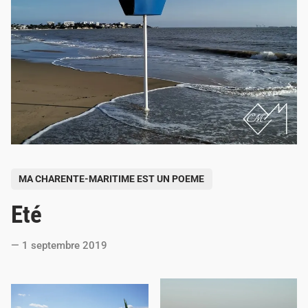
P
MA CHARENTE-MARITIME EST UN POEME
o
Eté
s
t
1 septembre 2019
e
d
i