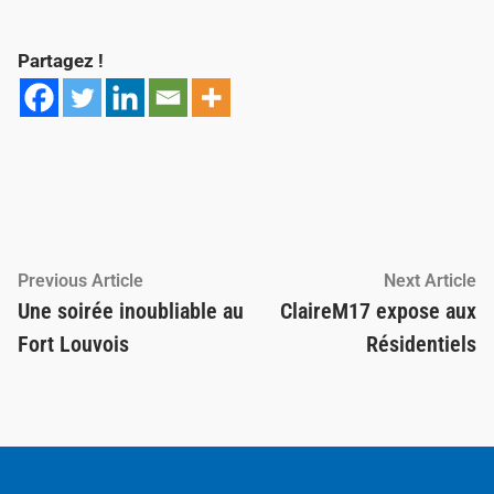
Partagez !
Navigation
Previous
Ne
Previous Article
Next Article
article:
ar
Une soirée inoubliable au
ClaireM17 expose aux
de
Fort Louvois
Résidentiels
l’article