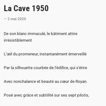
o
La Cave 1950
s
t
2 mai 2020
e
d
De son blanc immaculé, le bâtiment attire
i
irrésistiblement
n
L’œil du promeneur, instantanément émerveillé
Par la silhouette courbée de l’édifice, qui s’étire
Avec nonchalance et beauté au cœur de Royan.
Posé avec grâce et subtilité sur ses sept pilotis,