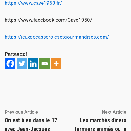
https://www.cave1950.fr/
https://www.facebook.com/Cave1950/
https://jeuxdecasserolesetgourmandises.com/
Partagez !
Navigation
Previous
Ne
Previous Article
Next Article
article:
ar
On est bien dans le 17
Les marchés dîners
de
avec Jean-Jacques
fermiers animés ou la
l’article