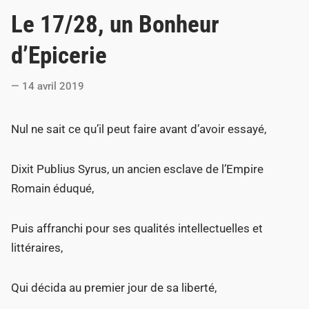
o
Le 17/28, un Bonheur
s
t
d’Epicerie
e
d
14 avril 2019
i
n
Nul ne sait ce qu’il peut faire avant d’avoir essayé,
Dixit Publius Syrus, un ancien esclave de l’Empire
Romain éduqué,
Puis affranchi pour ses qualités intellectuelles et
littéraires,
Qui décida au premier jour de sa liberté,