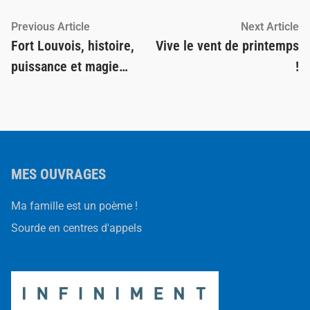
Navigation
Previous
Ne
Previous Article
Next Article
article:
ar
Fort Louvois, histoire,
Vive le vent de printemps
de
puissance et magie…
!
l’article
MES OUVRAGES
Ma famille est un poème !
Sourde en centres d'appels