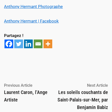
Anthony Hermant Photographe
Anthony Hermant | Facebook
Partagez !
Navigation
Previous
Ne
Previous Article
Next Article
article:
ar
Laurent Caron, l’Ange
Les soleils couchants de
de
Artiste
Saint-Palais-sur-Mer, par
l’article
Benjamin Babiz