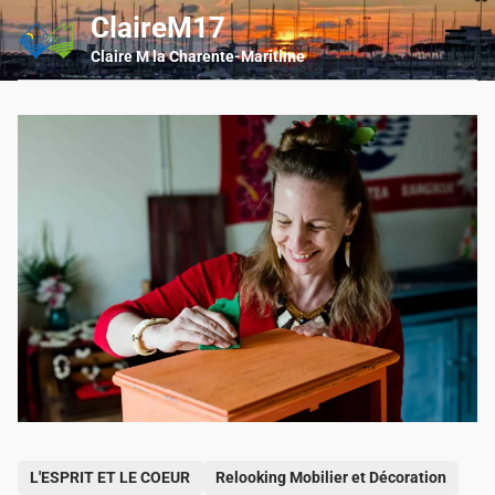
Skip
ClaireM17
Main
to
Men
Claire M la Charente-Maritime
content
P
L'ESPRIT ET LE COEUR
Relooking Mobilier et Décoration