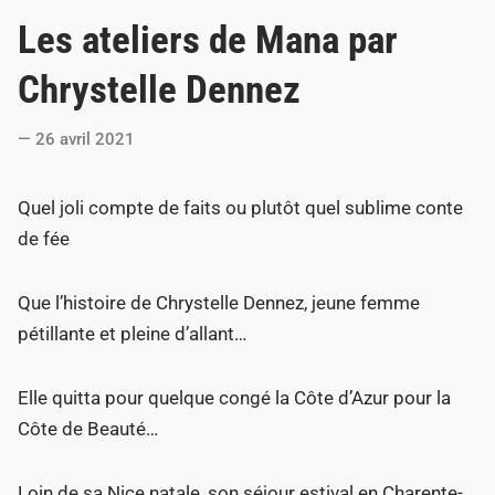
o
Les ateliers de Mana par
s
t
Chrystelle Dennez
e
d
26 avril 2021
i
n
Quel joli compte de faits ou plutôt quel sublime conte
de fée
Que l’histoire de Chrystelle Dennez, jeune femme
pétillante et pleine d’allant…
Elle quitta pour quelque congé la Côte d’Azur pour la
Côte de Beauté…
Loin de sa Nice natale, son séjour estival en Charente-