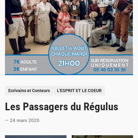
P
Ecrivains et Conteurs
L'ESPRIT ET LE COEUR
o
Les Passagers du Régulus
s
t
24 mars 2020
e
d