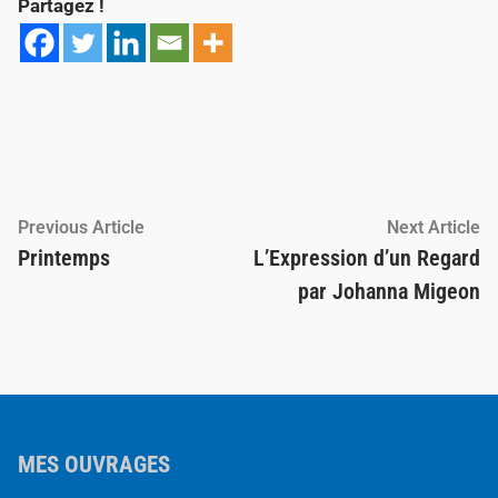
Partagez !
Navigation
Previous
Ne
Previous Article
Next Article
article:
ar
Printemps
L’Expression d’un Regard
de
par Johanna Migeon
l’article
MES OUVRAGES