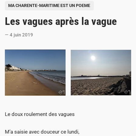
P
MA CHARENTE-MARITIME EST UN POEME
o
Les vagues après la vague
s
t
4 juin 2019
e
d
i
n
Le doux roulement des vagues
M’a saisie avec douceur ce lundi,