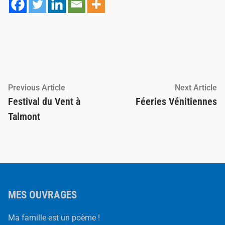
Navigation
Previous
Ne
Previous Article
Next Article
article:
ar
Festival du Vent à
Féeries Vénitiennes
de
Talmont
l’article
MES OUVRAGES
Ma famille est un poème !