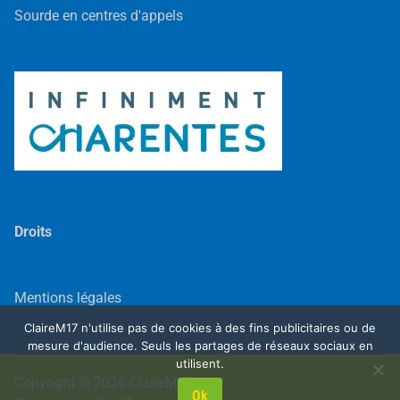
Sourde en centres d'appels
Droits
Mentions légales
ClaireM17 n'utilise pas de cookies à des fins publicitaires ou de
mesure d'audience. Seuls les partages de réseaux sociaux en
utilisent.
Copyright © 2026
ClaireM17
.
Ok