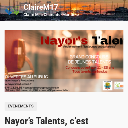
Skip
ClaireM17
Main
to
Men
Claire M la Charente-Maritime
content
P
EVENEMENTS
o
Nayor’s Talents, c’est
s