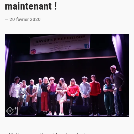
t
maintenant !
e
d
20 février 2020
i
n