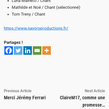
Luna Maïnetti / Chant
Mathilde et Noé / Chant (sélectionné)
Tom Treny / Chant
https://www.nayorsproductions.fr/
Partagez !
Navigation
Previous
Ne
Previous Article
Next Article
article:
ar
Merci Jérémy Ferrari
ClaireM17, comme une
de
promesse…
l’article