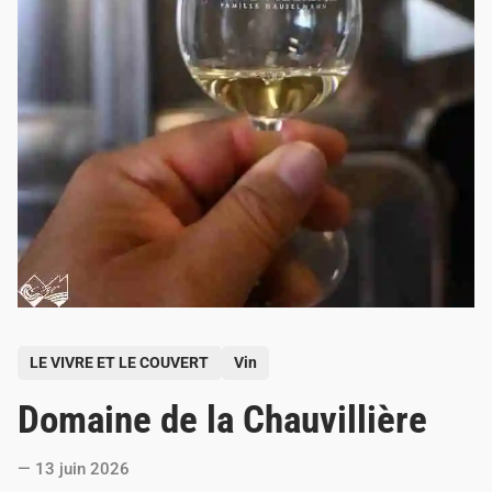
P
LE VIVRE ET LE COUVERT
Vin
o
Domaine de la Chauvillière
s
t
13 juin 2026
e