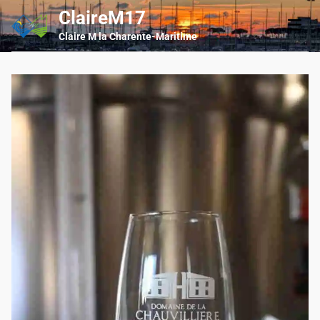
Skip
ClaireM17
Main
to
Men
Claire M la Charente-Maritime
content