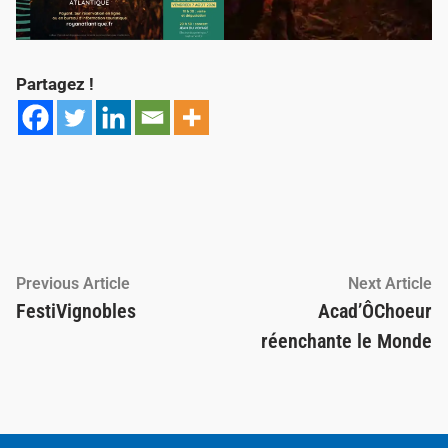
Partagez !
Navigation
Previous
Ne
Previous Article
Next Article
article:
ar
FestiVignobles
Acad’ÔChoeur
de
réenchante le Monde
l’article