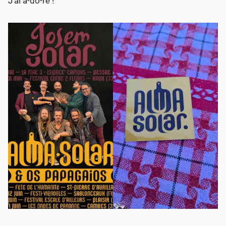
J’ai a-do-ré !