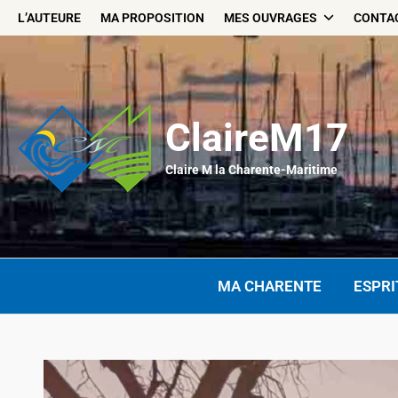
Skip
L’AUTEURE
MA PROPOSITION
MES OUVRAGES
CONTA
to
content
ClaireM17
Claire M la Charente-Maritime
MA CHARENTE
ESPRI