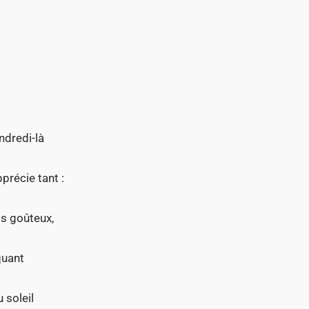
endredi-là
récie tant :
ts goûteux,
quant
 soleil