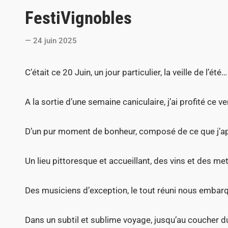
o
FestiVignobles
s
t
24 juin 2025
e
d
C’était ce 20 Juin, un jour particulier, la veille de l’été…
i
n
A la sortie d’une semaine caniculaire, j’ai profité ce v
D’un pur moment de bonheur, composé de ce que j’app
Un lieu pittoresque et accueillant, des vins et des me
Des musiciens d’exception, le tout réuni nous embar
Dans un subtil et sublime voyage, jusqu’au coucher du