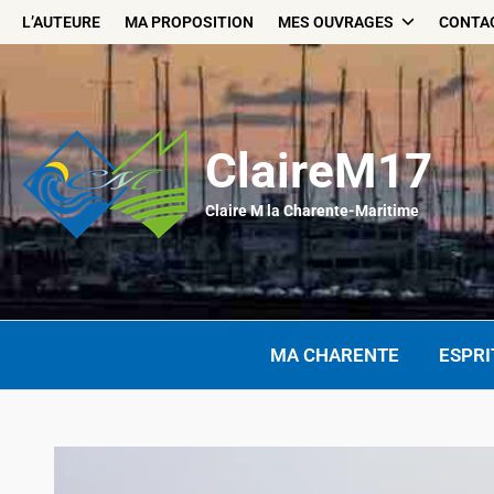
Skip
L’AUTEURE
MA PROPOSITION
MES OUVRAGES
CONTA
to
content
ClaireM17
Claire M la Charente-Maritime
MA CHARENTE
ESPRI