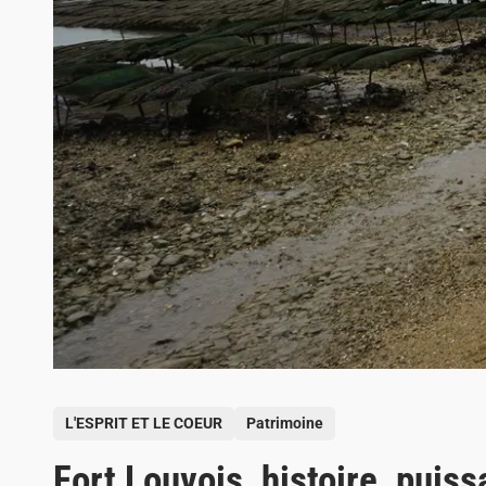
P
L'ESPRIT ET LE COEUR
Patrimoine
o
Fort Louvois, histoire, puis
s