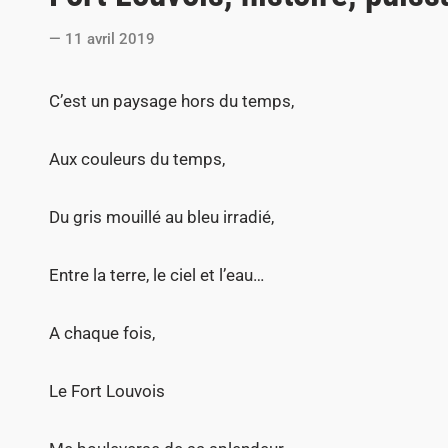
t
11 avril 2019
e
d
C’est un paysage hors du temps,
i
n
Aux couleurs du temps,
Du gris mouillé au bleu irradié,
Entre la terre, le ciel et l’eau…
A chaque fois,
Le Fort Louvois