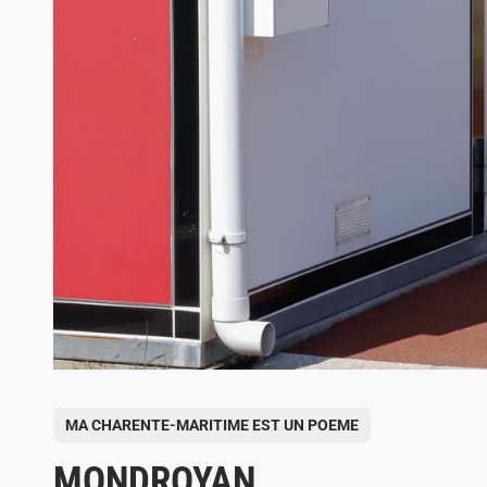
P
MA CHARENTE-MARITIME EST UN POEME
o
MONDROYAN
s