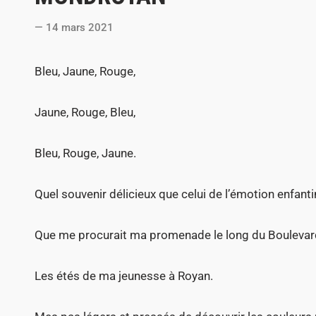
t
14 mars 2021
e
d
Bleu, Jaune, Rouge,
i
n
Jaune, Rouge, Bleu,
Bleu, Rouge, Jaune.
Quel souvenir délicieux que celui de l’émotion enfanti
Que me procurait ma promenade le long du Boulevard
Les étés de ma jeunesse à Royan.