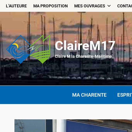
Skip
L’AUTEURE
MA PROPOSITION
MES OUVRAGES
CONTA
to
content
ClaireM17
Claire M la Charente-Maritime
MA CHARENTE
ESPRI