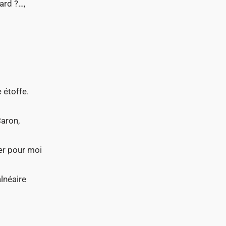
ard ?…,
 étoffe.
Caron,
ser pour moi
alnéaire