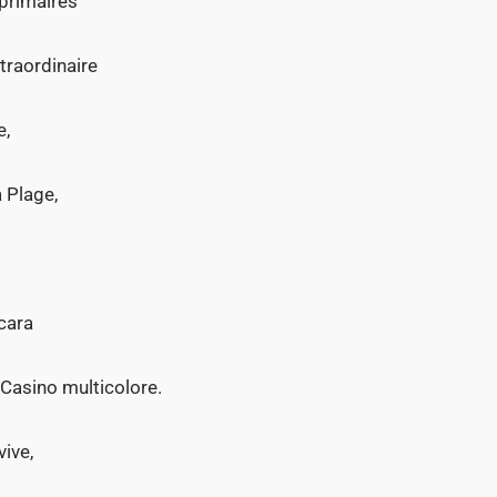
 primaires
traordinaire
e,
 Plage,
ccara
 Casino multicolore.
vive,