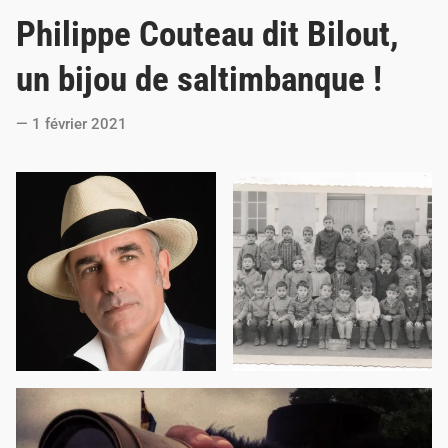
o
Philippe Couteau dit Bilout,
s
t
un bijou de saltimbanque !
e
d
1 février 2021
i
n