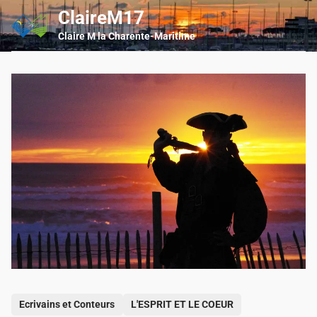
Skip
ClaireM17
Main
to
Men
Claire M la Charente-Maritime
content
P
Ecrivains et Conteurs
L'ESPRIT ET LE COEUR