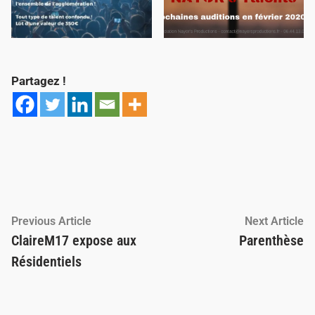
Partagez !
Navigation
Previous
Ne
Previous Article
Next Article
article:
ar
ClaireM17 expose aux
Parenthèse
de
Résidentiels
l’article