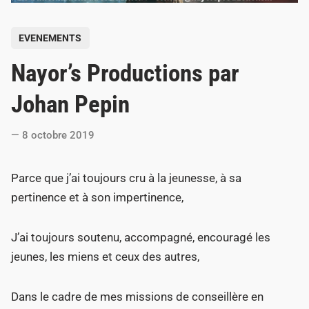
P
EVENEMENTS
o
Nayor’s Productions par
s
t
Johan Pepin
e
d
8 octobre 2019
i
n
Parce que j’ai toujours cru à la jeunesse, à sa
pertinence et à son impertinence,
J’ai toujours soutenu, accompagné, encouragé les
jeunes, les miens et ceux des autres,
Dans le cadre de mes missions de conseillère en