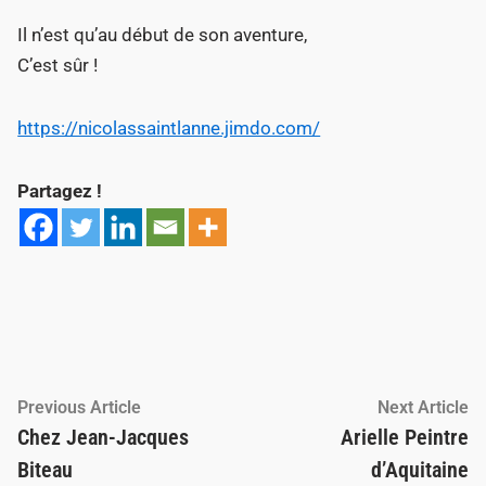
Il n’est qu’au début de son aventure,
C’est sûr !
https://nicolassaintlanne.jimdo.com/
Partagez !
Navigation
Previous
Ne
Previous Article
Next Article
article:
ar
Chez Jean-Jacques
Arielle Peintre
de
Biteau
d’Aquitaine
l’article