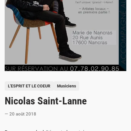
P
L'ESPRIT ET LE COEUR
Musiciens
o
Nicolas Saint-Lanne
s
t
20 août 2018
e
d