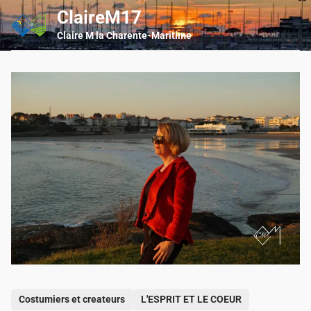
Skip
ClaireM17
Main
to
Men
Claire M la Charente-Maritime
content
P
Costumiers et createurs
L'ESPRIT ET LE COEUR