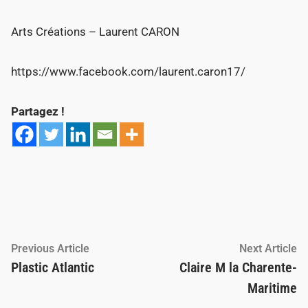
Arts Créations – Laurent CARON
https://www.facebook.com/laurent.caron17/
Partagez !
Navigation
Previous
Ne
Previous Article
Next Article
article:
ar
Plastic Atlantic
Claire M la Charente-
de
Maritime
l’article