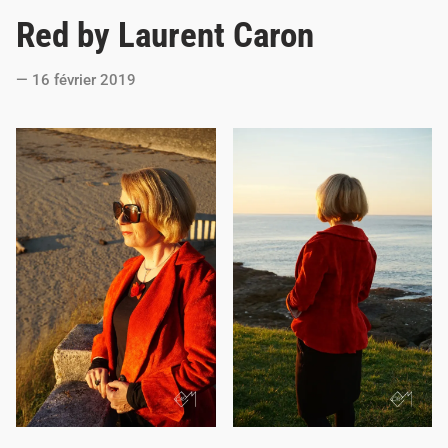
o
Red by Laurent Caron
s
t
16 février 2019
e
d
i
n