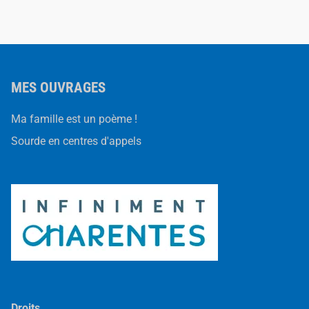
MES OUVRAGES
Ma famille est un poème !
Sourde en centres d'appels
Droits