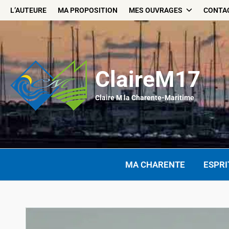
Skip
L’AUTEURE
MA PROPOSITION
MES OUVRAGES
CONTA
to
content
ClaireM17
Claire M la Charente-Maritime
MA CHARENTE
ESPRI