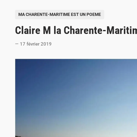
P
MA CHARENTE-MARITIME EST UN POEME
o
Claire M la Charente-Mariti
s
t
17 février 2019
e
d
i
n