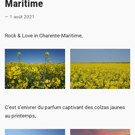
Maritime
e
d
1 août 2021
i
n
Rock & Love in Charente-Maritime,
C’est s’enivrer du parfum captivant des colzas jaunes
au printemps,