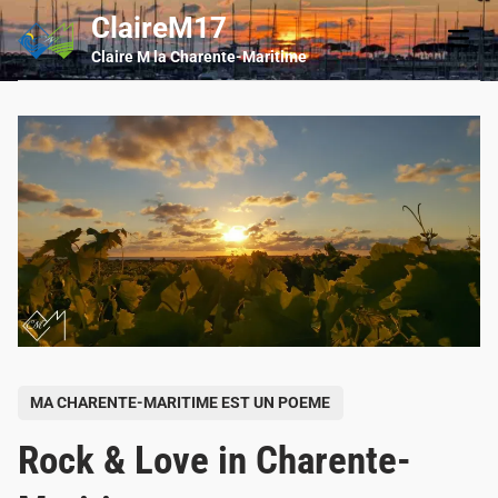
Skip
ClaireM17
Main
to
Men
Claire M la Charente-Maritime
content
P
MA CHARENTE-MARITIME EST UN POEME
o
Rock & Love in Charente-
s
t