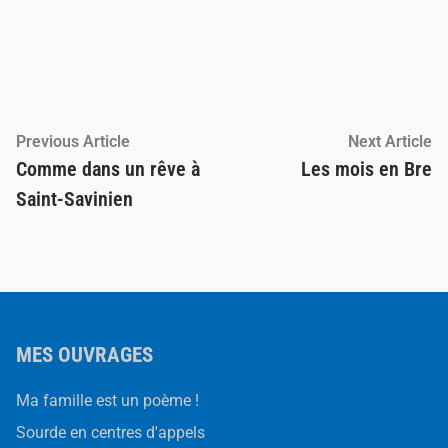
Navigation
Previous
Ne
Previous Article
Next Article
article:
ar
Comme dans un rêve à
Les mois en Bre
de
Saint-Savinien
l’article
MES OUVRAGES
Ma famille est un poème !
Sourde en centres d'appels