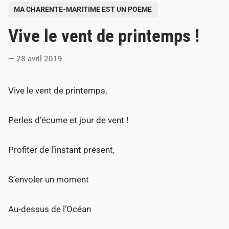
P
MA CHARENTE-MARITIME EST UN POEME
o
Vive le vent de printemps !
s
t
28 avril 2019
e
d
Vive le vent de printemps,
i
n
Perles d’écume et jour de vent !
Profiter de l’instant présent,
S’envoler un moment
Au-dessus de l’Océan