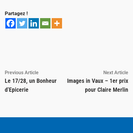
Partagez !
Navigation
Previous
Ne
Previous Article
Next Article
article:
ar
Le 17/28, un Bonheur
Images in Vaux – 1er prix
de
d’Epicerie
pour Claire Merlin
l’article