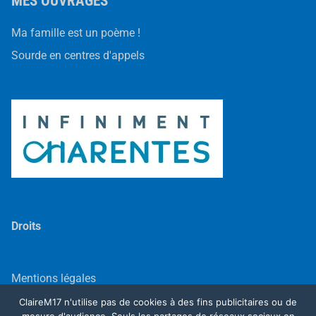
MES OUVRAGES
d
e
z
Ma famille est un poème !
-
V
Sourde en centres d'appels
o
u
s
Droits
Mentions légales
ClaireM17 n'utilise pas de cookies à des fins publicitaires ou de