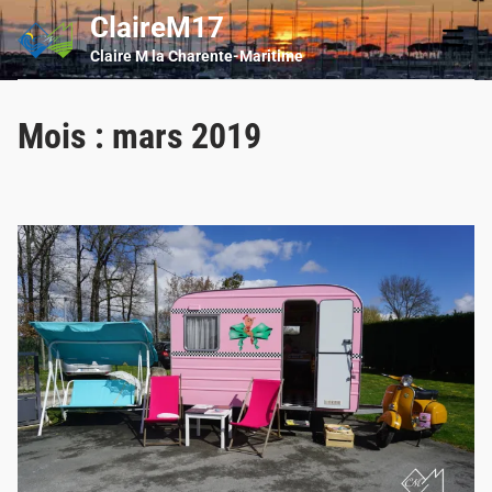
Skip
ClaireM17
Main
to
Men
Claire M la Charente-Maritime
content
Mois :
mars 2019