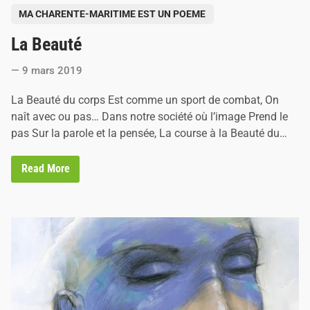
a
P
n
MA CHARENTE-MARITIME EST UN POEME
s
o
…
La Beauté
s
t
9 mars 2019
e
d
La Beauté du corps Est comme un sport de combat, On
i
naît avec ou pas… Dans notre société où l’image Prend le
n
pas Sur la parole et la pensée, La course à la Beauté du…
L
Read More
a
B
e
a
u
t
é