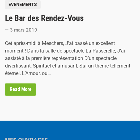
P
EVENEMENTS
o
Le Bar des Rendez-Vous
s
t
3 mars 2019
e
d
Cet après-midi à Meschers, J’ai passé un excellent
i
moment ! Dans la salle de spectacle La Passerelle, J’ai
n
assisté à la première représentation D’un spectacle
divertissant, Spirituel et amusant, Sur un thème tellement
éternel, L’Amour, ou…
L
Read More
e
B
a
r
d
e
s
R
e
n