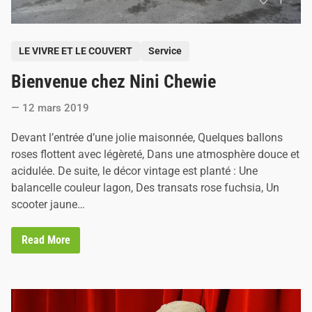
P
LE VIVRE ET LE COUVERT
Service
o
Bienvenue chez Nini Chewie
s
t
12 mars 2019
e
d
Devant l’entrée d’une jolie maisonnée, Quelques ballons
i
roses flottent avec légèreté, Dans une atmosphère douce et
n
acidulée. De suite, le décor vintage est planté : Une
balancelle couleur lagon, Des transats rose fuchsia, Un
scooter jaune…
B
Read More
i
e
n
v
e
n