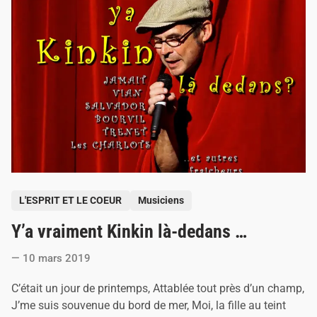
u
e
c
h
e
z
N
i
n
i
C
h
e
w
i
e
P
L'ESPRIT ET LE COEUR
Musiciens
o
Y’a vraiment Kinkin là-dedans …
s
t
10 mars 2019
e
d
C’était un jour de printemps, Attablée tout près d’un champ,
i
J’me suis souvenue du bord de mer, Moi, la fille au teint
n