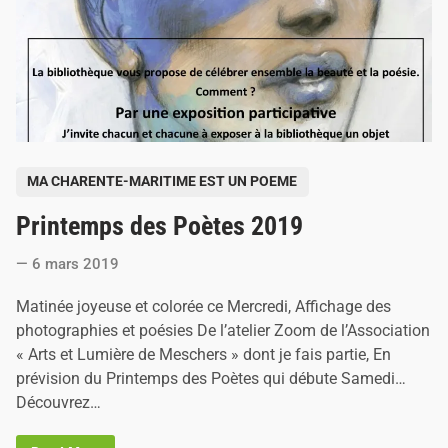
P
MA CHARENTE-MARITIME EST UN POEME
o
Printemps des Poètes 2019
s
t
6 mars 2019
e
d
Matinée joyeuse et colorée ce Mercredi, Affichage des
i
photographies et poésies De l’atelier Zoom de l’Association
n
« Arts et Lumière de Meschers » dont je fais partie, En
prévision du Printemps des Poètes qui débute Samedi…
Découvrez…