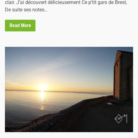
clair. J’ai découvert délicieusement Ce p’tit gars de Brest,
De suite ses notes…
Y
Read More
’
a
v
r
a
i
m
e
n
t
K
i
n
k
i
n
l
à
-
d
e
d