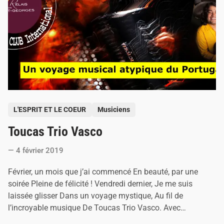
A
l
a
i
n
A
b
r
i
l
P
L'ESPRIT ET LE COEUR
Musiciens
o
Toucas Trio Vasco
s
t
4 février 2019
e
d
Février, un mois que j’ai commencé En beauté, par une
i
soirée Pleine de félicité ! Vendredi dernier, Je me suis
n
laissée glisser Dans un voyage mystique, Au fil de
l’incroyable musique De Toucas Trio Vasco. Avec…