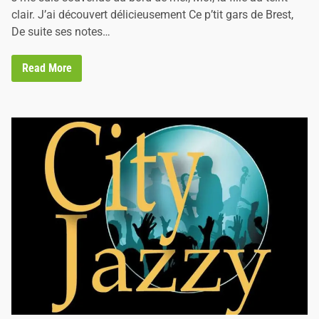
n
clair. J’ai découvert délicieusement Ce p’tit gars de Brest,
De suite ses notes…
Y
Read More
’
a
v
r
a
i
m
e
n
t
K
i
n
k
i
n
l
à
-
d
e
d