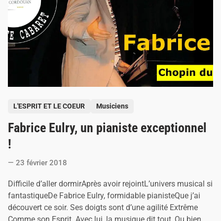
t
-
L
a
n
n
e
P
L'ESPRIT ET LE COEUR
Musiciens
o
Fabrice Eulry, un pianiste exceptionnel
s
t
!
e
23 février 2018
d
i
Difficile d’aller dormirAprès avoir rejointL’univers musical si
n
fantastiqueDe Fabrice Eulry, formidable pianisteQue j’ai
découvert ce soir. Ses doigts sont d’une agilité Extrême
Comme son Esprit. Avec lui, la musique dit tout, Ou bien