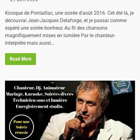
d
i
Kiosque de Pontaillac, une soirée d’août 2016. Cet été là, je
n
découvrai Jean-Jacques Delaforge, et je passai comme
espéré une soirée bonheur, Au fil des chansons
magnifiquement mises en lumière Par le chanteur-
interprète mais aussi…
O
Read More
n
e
s
t
b
i
e
n
d
a
n
s
l
e
1
7