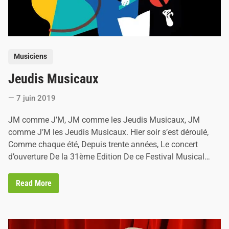
r
e
n
t
V
o
u
P
Musiciens
l
o
z
Jeudis Musicaux
y
s
t
7 juin 2019
e
d
JM comme J’M, JM comme les Jeudis Musicaux, JM
i
comme J’M les Jeudis Musicaux. Hier soir s’est déroulé,
n
Comme chaque été, Depuis trente années, Le concert
d’ouverture De la 31ème Edition De ce Festival Musical…
J
Read More
e
u
d
i
s