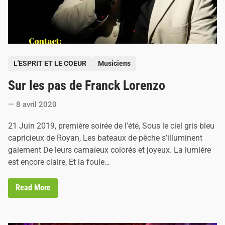
a
v
e
c
J
e
a
P
n
L'ESPRIT ET LE COEUR
Musiciens
-
o
J
Sur les pas de Franck Lorenzo
s
a
c
t
q
8 avril 2020
e
u
e
d
21 Juin 2019, première soirée de l’été, Sous le ciel gris bleu
s
i
D
capricieux de Royan, Les bateaux de pêche s’illuminent
e
n
gaiement De leurs camaïeux colorés et joyeux. La lumière
l
a
est encore claire, Et la foule…
f
o
r
S
Read More
g
u
e
r
l
e