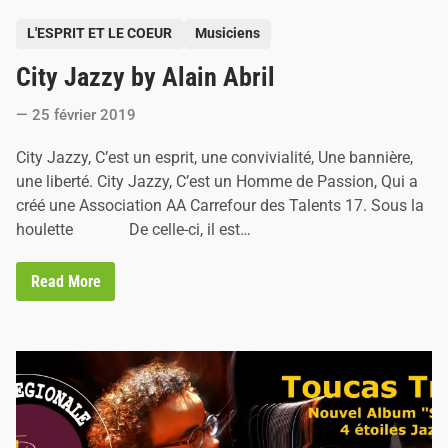
a
P
n
L'ESPRIT ET LE COEUR
Musiciens
s
o
…
City Jazzy by Alain Abril
s
t
25 février 2019
e
d
City Jazzy, C’est un esprit, une convivialité, Une bannière,
i
une liberté. City Jazzy, C’est un Homme de Passion, Qui a
n
créé une Association AA Carrefour des Talents 17. Sous la
houlette De celle-ci, il est…
C
Read More
i
t
y
J
a
z
z
y
b
y