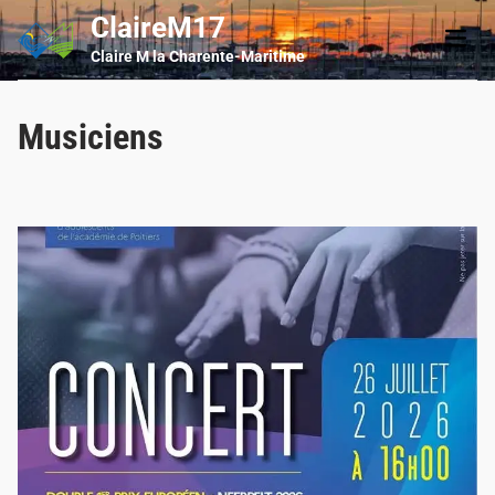
Skip
ClaireM17
Main
to
Men
Claire M la Charente-Maritime
content
Musiciens