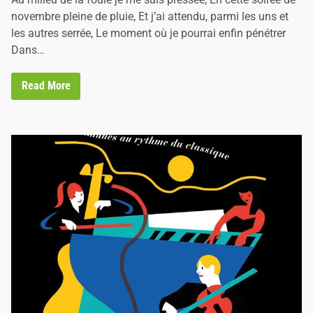
i
novembre pleine de pluie, Et j’ai attendu, parmi les uns et
n
les autres serrée, Le moment où je pourrai enfin pénétrer
Dans…
C
Read More
h
a
n
g
e
r
l
e
m
o
n
d
e
a
v
e
c
L
a
u