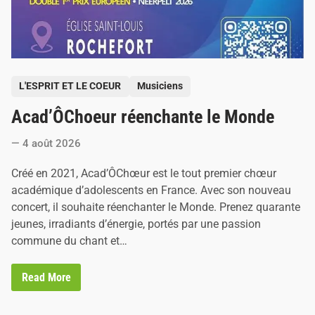
P
L'ESPRIT ET LE COEUR
Musiciens
o
Acad’ÔChoeur réenchante le Monde
s
t
4 août 2026
e
d
Créé en 2021, Acad’ÔChœur est le tout premier chœur
i
académique d’adolescents en France. Avec son nouveau
n
concert, il souhaite réenchanter le Monde. Prenez quarante
jeunes, irradiants d’énergie, portés par une passion
commune du chant et…
A
Read More
c
a
d