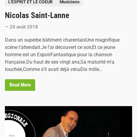
P
L'ESPRIT ET LE COEUR
Musiciens
o
Nicolas Saint-Lanne
s
t
20 août 2018
e
d
Dans un superbe bâtiment charentaisUne magnifique
i
scène l’attendait.Je l’ai découvert ce soir,Et ce jeune
n
homme est un EspoirFantastique pour la chanson
française.Du haut de ses vingt ans,Sa maturité m’a
touchée,Comme s’il avait déjà vécuDix mille…
N
Read More
i
c
o
l
a
s
S
a
i
n