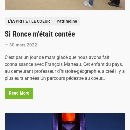
P
L'ESPRIT ET LE COEUR
Patrimoine
o
Si Ronce m’était contée
s
t
30 mars 2022
e
d
C’est par un jour de mars glacé que nous avons fait
i
connaissance avec François Marteau. Cet enfant du pays,
n
au demeurant professeur d’histoire-géographie, a créé il y a
plusieurs années Un parcours pédestre au coeur…
S
Read More
i
R
o
n
c
e
m
’