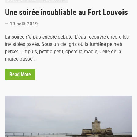
d
o
e
Une soirée inoubliable au Fort Louvois
s
-
R
t
o
19 août 2019
e
y
a
d
La soirée n’a pas encore débuté, L’eau recouvre encore les
n
i
invisibles pavés, Sous un ciel gris où la lumière peine à
n
percer… Et puis, petit à petit, opère la magie, Celle de la
marée basse…
U
Read More
n
e
s
o
i
r
é
e
i
n
o
u