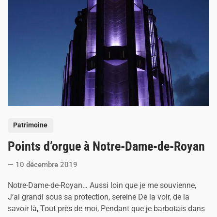
é
t
a
i
t
c
o
n
t
é
e
P
Patrimoine
o
Points d’orgue à Notre-Dame-de-Royan
s
t
10 décembre 2019
e
d
Notre-Dame-de-Royan… Aussi loin que je me souvienne,
i
J’ai grandi sous sa protection, sereine De la voir, de la
n
savoir là, Tout près de moi, Pendant que je barbotais dans