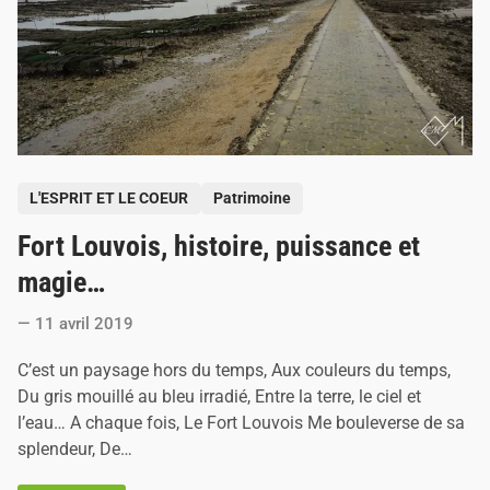
b
l
i
a
b
l
e
a
u
F
o
P
r
L'ESPRIT ET LE COEUR
Patrimoine
t
o
L
Fort Louvois, histoire, puissance et
s
o
u
t
magie…
v
e
o
i
11 avril 2019
d
s
i
C’est un paysage hors du temps, Aux couleurs du temps,
n
Du gris mouillé au bleu irradié, Entre la terre, le ciel et
l’eau… A chaque fois, Le Fort Louvois Me bouleverse de sa
splendeur, De…