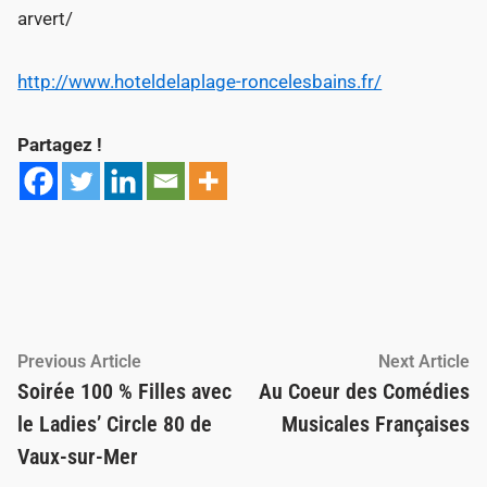
arvert/
http://www.hoteldelaplage-roncelesbains.fr/
Partagez !
Navigation
Previous
Ne
Previous Article
Next Article
article:
ar
Soirée 100 % Filles avec
Au Coeur des Comédies
de
le Ladies’ Circle 80 de
Musicales Françaises
l’article
Vaux-sur-Mer