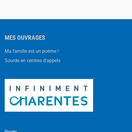
MES OUVRAGES
Ma famille est un poème !
Sourde en centres d'appels
Droits