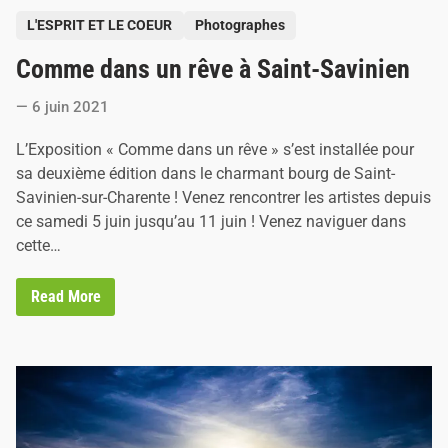
P
L'ESPRIT ET LE COEUR
Photographes
o
Comme dans un rêve à Saint-Savinien
s
t
6 juin 2021
e
d
L’Exposition « Comme dans un rêve » s’est installée pour
i
sa deuxième édition dans le charmant bourg de Saint-
n
Savinien-sur-Charente ! Venez rencontrer les artistes depuis
ce samedi 5 juin jusqu’au 11 juin ! Venez naviguer dans
cette…
C
Read More
o
m
m
e
d
a
n
s
u