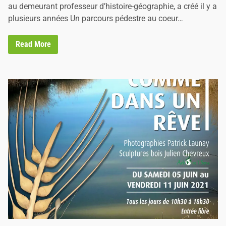
n
au demeurant professeur d’histoire-géographie, a créé il y a
plusieurs années Un parcours pédestre au coeur…
S
Read More
i
R
o
n
c
e
m
’
é
t
a
i
t
c
o
n
t
é
e