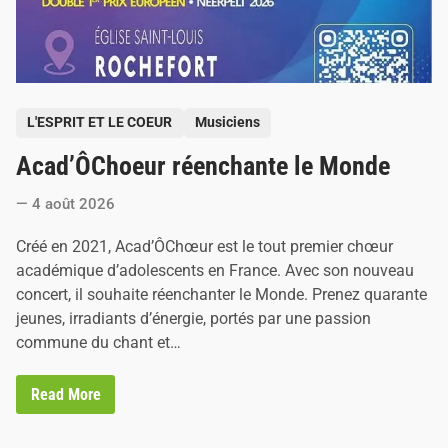
P
L'ESPRIT ET LE COEUR
Musiciens
o
Acad’ÔChoeur réenchante le Monde
s
t
4 août 2026
e
d
Créé en 2021, Acad’ÔChœur est le tout premier chœur
i
académique d’adolescents en France. Avec son nouveau
n
concert, il souhaite réenchanter le Monde. Prenez quarante
jeunes, irradiants d’énergie, portés par une passion
commune du chant et…
A
Read More
c
a
d