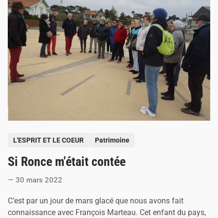
r
i
n
c
o
n
n
u
,
a
l
i
a
s
C
l
a
P
u
L'ESPRIT ET LE COEUR
Patrimoine
d
o
e
Si Ronce m’était contée
s
B
o
t
n
30 mars 2022
e
n
e
d
C’est par un jour de mars glacé que nous avons fait
f
i
o
connaissance avec François Marteau. Cet enfant du pays,
n