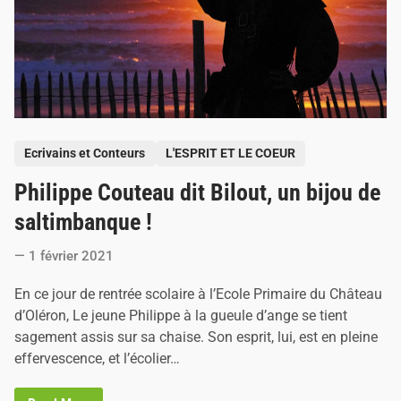
’
A
n
g
e
A
r
t
i
s
P
t
Ecrivains et Conteurs
L'ESPRIT ET LE COEUR
e
o
Philippe Couteau dit Bilout, un bijou de
s
t
saltimbanque !
e
1 février 2021
d
i
En ce jour de rentrée scolaire à l’Ecole Primaire du Château
n
d’Oléron, Le jeune Philippe à la gueule d’ange se tient
sagement assis sur sa chaise. Son esprit, lui, est en pleine
effervescence, et l’écolier…