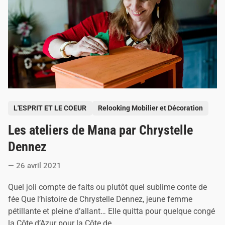
o
u
c
h
a
n
t
s
d
e
S
a
i
P
n
L'ESPRIT ET LE COEUR
Relooking Mobilier et Décoration
t
o
-
Les ateliers de Mana par Chrystelle
s
P
a
t
Dennez
l
e
a
i
26 avril 2021
d
s
i
-
s
Quel joli compte de faits ou plutôt quel sublime conte de
n
u
fée Que l’histoire de Chrystelle Dennez, jeune femme
r
-
pétillante et pleine d’allant… Elle quitta pour quelque congé
M
la Côte d’Azur pour la Côte de…