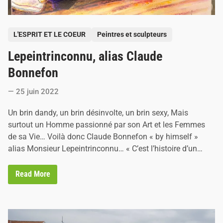
M
e
r
’
P
e
L'ESPRIT ET LE COEUR
Peintres et sculpteurs
l
o
l
Lepeintrinconnu, alias Claude
s
e
t
Bonnefon
e
25 juin 2022
d
i
Un brin dandy, un brin désinvolte, un brin sexy, Mais
n
surtout un Homme passionné par son Art et les Femmes
de sa Vie… Voilà donc Claude Bonnefon « by himself »
alias Monsieur Lepeintrinconnu… « C’est l’histoire d’un…
L
Read More
e
p
e
i
n
t