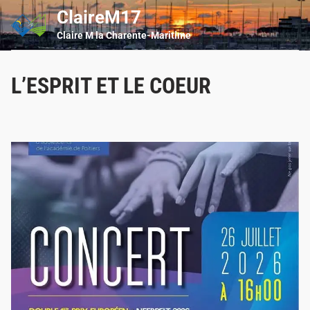
Skip
ClaireM17
Main
to
Men
Claire M la Charente-Maritime
content
L’ESPRIT ET LE COEUR