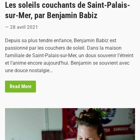
Les soleils couchants de Saint-Palais-
s
t
sur-Mer, par Benjamin Babiz
e
28 avril 2021
d
i
Depuis sa plus tendre enfance, Benjamin Babiz est
n
passionné par les couchers de soleil. Dans la maison
familiale de Saint-Palais-sur-Mer, un doux souvenir l’étreint
et l’anime encore aujourd’hui. Benjamin se souvient avec
une douce nostalgie…
L
Read More
e
s
s
o
l
e
i
l
s
c