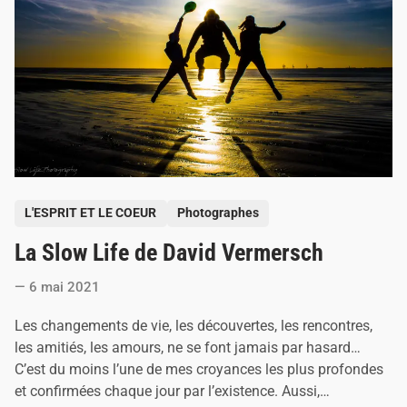
n
r
ê
v
e
à
S
a
i
n
t
-
S
a
P
v
L'ESPRIT ET LE COEUR
Photographes
i
o
n
La Slow Life de David Vermersch
s
i
e
t
n
6 mai 2021
e
d
Les changements de vie, les découvertes, les rencontres,
i
les amitiés, les amours, ne se font jamais par hasard…
n
C’est du moins l’une de mes croyances les plus profondes
et confirmées chaque jour par l’existence. Aussi,…