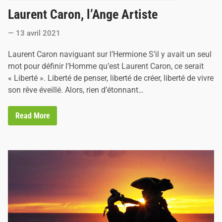
o
e
Laurent Caron, l’Ange Artiste
s
l
l
t
e
13 avril 2021
e
D
e
d
Laurent Caron naviguant sur l’Hermione S’il y avait un seul
n
i
n
mot pour définir l’Homme qu’est Laurent Caron, ce serait
e
n
« Liberté ». Liberté de penser, liberté de créer, liberté de vivre
z
son rêve éveillé. Alors, rien d’étonnant…
L
Read More
a
u
r
e
n
t
C
a
r
o
n
,
l