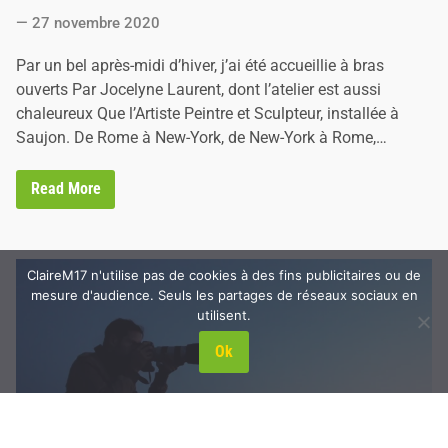
i
t
j
27 novembre 2020
e
o
u
d
Par un bel après-midi d’hiver, j’ai été accueillie à bras
d
i
e
ouverts Par Jocelyne Laurent, dont l’atelier est aussi
s
n
chaleureux Que l’Artiste Peintre et Sculpteur, installée à
a
l
Saujon. De Rome à New-York, de New-York à Rome,…
t
i
m
J
Read More
b
o
a
c
n
e
q
l
u
y
e
ClaireM17 n'utilise pas de cookies à des fins publicitaires ou de
n
!
mesure d'audience. Seuls les partages de réseaux sociaux en
e
L
utilisent.
a
u
Ok
r
e
n
t