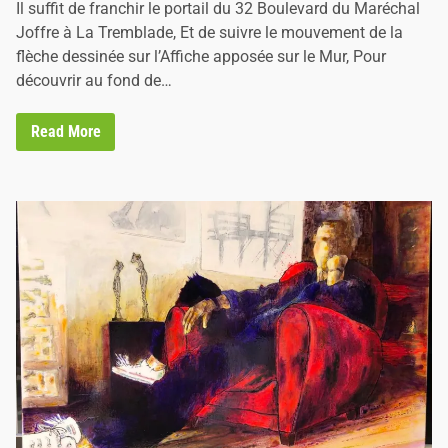
d
Il suffit de franchir le portail du 32 Boulevard du Maréchal
i
Joffre à La Tremblade, Et de suivre le mouvement de la
n
flèche dessinée sur l’Affiche apposée sur le Mur, Pour
découvrir au fond de…
L
Read More
’
A
t
e
l
i
e
r
d
e
S
t
é
p
h
a
n
i
e