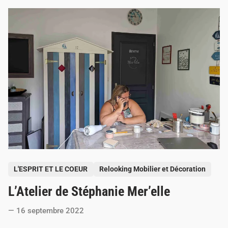
’
Ô
C
h
o
e
u
r
r
é
e
n
c
h
a
n
t
e
l
e
P
M
L'ESPRIT ET LE COEUR
Relooking Mobilier et Décoration
o
o
n
L’Atelier de Stéphanie Mer’elle
s
d
e
t
16 septembre 2022
e