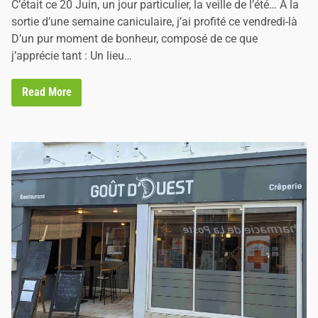
C’était ce 20 Juin, un jour particulier, la veille de l’été… A la
i
sortie d’une semaine caniculaire, j’ai profité ce vendredi-là
n
D’un pur moment de bonheur, composé de ce que
j’apprécie tant : Un lieu…
F
Read More
e
s
t
i
V
i
g
n
o
b
l
e
s