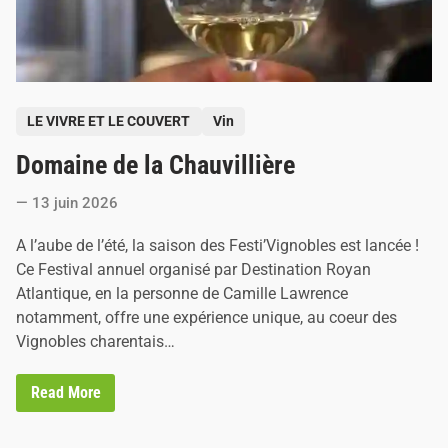
P
LE VIVRE ET LE COUVERT
Vin
o
Domaine de la Chauvillière
s
t
13 juin 2026
e
d
A l’aube de l’été, la saison des Festi’Vignobles est lancée !
i
Ce Festival annuel organisé par Destination Royan
n
Atlantique, en la personne de Camille Lawrence
notamment, offre une expérience unique, au coeur des
Vignobles charentais…
D
Read More
o
m
a