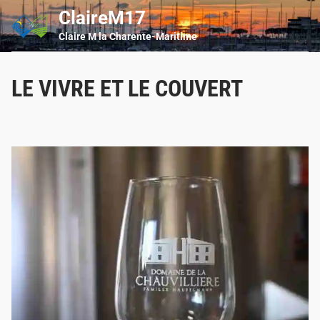
Skip
ClaireM17
Main
to
Men
Claire M la Charente-Maritime
content
LE VIVRE ET LE COUVERT