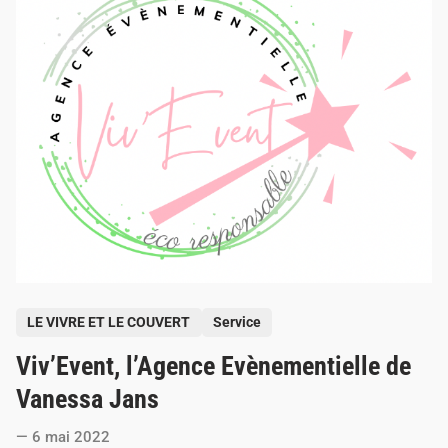
s
t
p
a
r
V
a
l
é
r
i
e
A
p
e
c
h
e
P
LE VIVRE ET LE COUVERT
Service
o
Viv’Event, l’Agence Evènementielle de
s
t
Vanessa Jans
e
6 mai 2022
d