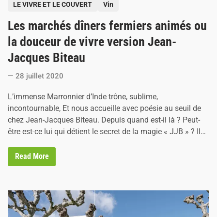
P
LE VIVRE ET LE COUVERT
Vin
o
Les marchés dîners fermiers animés ou
s
t
la douceur de vivre version Jean-
e
Jacques Biteau
d
i
28 juillet 2020
n
L’immense Marronnier d’Inde trône, sublime,
incontournable, Et nous accueille avec poésie au seuil de
chez Jean-Jacques Biteau. Depuis quand est-il là ? Peut-
être est-ce lui qui détient le secret de la magie « JJB » ? Il…
L
Read More
e
s
m
a
r
c
h