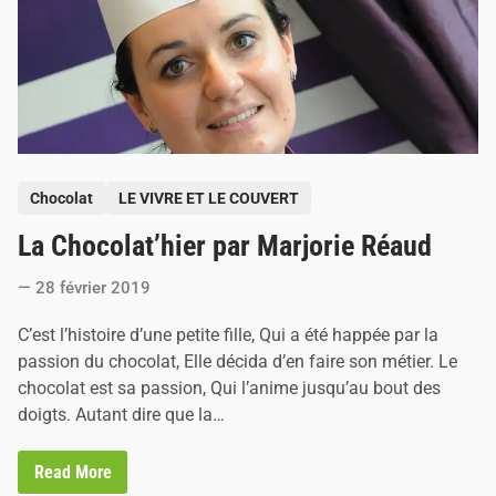
i
n
i
C
h
e
w
i
e
P
Chocolat
LE VIVRE ET LE COUVERT
o
La Chocolat’hier par Marjorie Réaud
s
t
28 février 2019
e
d
C’est l’histoire d’une petite fille, Qui a été happée par la
i
passion du chocolat, Elle décida d’en faire son métier. Le
n
chocolat est sa passion, Qui l’anime jusqu’au bout des
doigts. Autant dire que la…
L
Read More
a