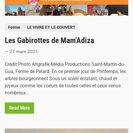
v
è
n
e
m
P
e
Ferme
LE VIVRE ET LE COUVERT
n
o
t
Les Gabirottes de Mam’Adiza
s
i
e
t
l
27 mars 2021
e
l
e
d
Crédit Photo Artgrafik Média Productions Saint-Martin-du-
d
i
e
Gua, Ferme de Pelard. En ce premier jour de Printemps, les
V
n
arbres bourgeonnent Sous un soleil éclatant, chaud et
a
n
joyeux comme les coeurs de toutes celles et ceux venus
e
nombreux…
s
s
a
J
L
Read More
a
e
n
s
s
G
a
b