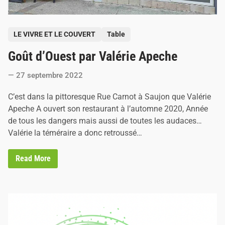
P
LE VIVRE ET LE COUVERT
Table
o
Goût d’Ouest par Valérie Apeche
s
t
27 septembre 2022
e
d
C’est dans la pittoresque Rue Carnot à Saujon que Valérie
i
Apeche A ouvert son restaurant à l’automne 2020, Année
n
de tous les dangers mais aussi de toutes les audaces…
Valérie la téméraire a donc retroussé…
G
Read More
o
û
t
d
’
O
u
e