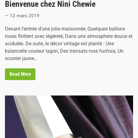
Bienvenue chez Nini Chewie
s
t
12 mars 2019
e
d
Devant l’entrée d’une jolie maisonnée, Quelques ballons
i
roses flottent avec légèreté, Dans une atmosphère douce et
n
acidulée. De suite, le décor vintage est planté : Une
balancelle couleur lagon, Des transats rose fuchsia, Un
scooter jaune…
B
Read More
i
e
n
v
e
n
u
e
c
h
e
z
N