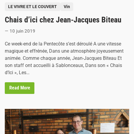
u
e
P
LE VIVRE ET LE COUVERT
Vin
s
o
B
Chais d’ici chez Jean-Jacques Biteau
i
s
t
t
e
10 juin 2019
a
e
u
d
Ce week-end de la Pentecôte s’est déroulé A une vitesse
i
magique et effrénée, Dans une atmosphère joyeusement
n
animée. Comme chaque année, Jean-Jacques Biteau Et
son staff ont accueilli à Sablonceaux, Dans son « Chais
d’Ici », Les…
C
Read More
h
a
i
s
d
’
i
c
i