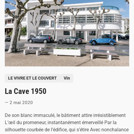
é
s
d
î
n
e
r
s
f
e
r
m
i
e
r
s
P
a
LE VIVRE ET LE COUVERT
Vin
n
o
i
La Cave 1950
s
m
é
t
s
2 mai 2020
e
o
u
d
De son blanc immaculé, le bâtiment attire irrésistiblement
l
i
a
L’œil du promeneur, instantanément émerveillé Par la
d
n
silhouette courbée de l’édifice, qui s’étire Avec nonchalance
o