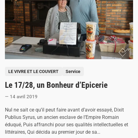
c
h
e
z
J
e
a
n
-
J
a
c
q
u
P
e
LE VIVRE ET LE COUVERT
Service
s
o
B
Le 17/28, un Bonheur d’Epicerie
s
i
t
t
e
14 avril 2019
e
a
u
d
Nul ne sait ce qu’il peut faire avant d’avoir essayé, Dixit
i
Publius Syrus, un ancien esclave de l’Empire Romain
n
éduqué, Puis affranchi pour ses qualités intellectuelles et
littéraires, Qui décida au premier jour de sa…