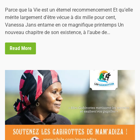
i
Parce que la Vie est un éternel recommencement Et qu’elle
n
mérite largement d’être vécue à dix mille pour cent,
Vanessa Jans entame en ce magnifique printemps Un
nouveau chapitre de son existence, à l’aube de…
V
Read More
i
v
’
E
v
e
n
t
,
l
’
A
g
e
n
c
e
E