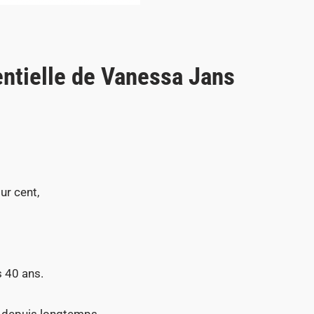
ntielle de Vanessa Jans
ur cent,
s 40 ans.
é depuis longtemps