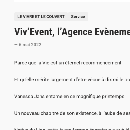
P
LE VIVRE ET LE COUVERT
Service
o
Viv’Event, l’Agence Evèneme
s
t
6 mai 2022
e
d
Parce que la Vie est un éternel recommencement
i
n
Et qu’elle mérite largement d’être vécue à dix mille po
Vanessa Jans entame en ce magnifique printemps
Un nouveau chapitre de son existence, à l’aube de se
Native du Lion, cette jeune femme énergique a oubli