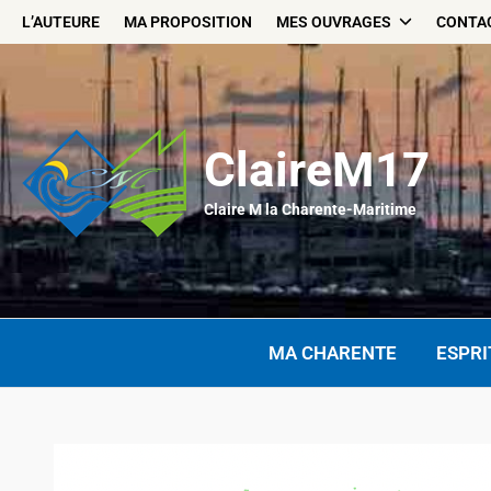
Skip
L’AUTEURE
MA PROPOSITION
MES OUVRAGES
CONTA
to
content
ClaireM17
Claire M la Charente-Maritime
MA CHARENTE
ESPRI