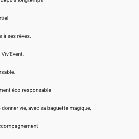
tiel
 à ses rêves.
 Viv’Event,
nsable.
nement éco-responsable
 donner vie, avec sa baguette magique,
n accompagnement