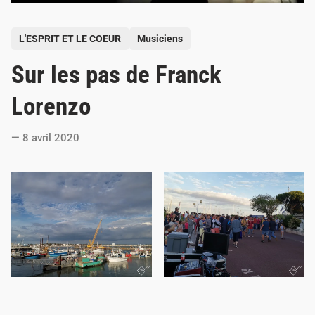
P
L'ESPRIT ET LE COEUR
Musiciens
o
Sur les pas de Franck
s
t
Lorenzo
e
d
8 avril 2020
i
n