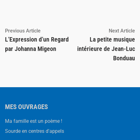
Navigation
Previous
Ne
Previous Article
Next Article
article:
ar
L’Expression d’un Regard
La petite musique
de
par Johanna Migeon
intérieure de Jean-Luc
l’article
Bonduau
MES OUVRAGES
Ma famille est un poème !
Sourde en centres d'appels