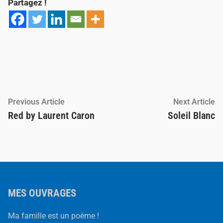
Partagez !
Navigation
Previous
Ne
Previous Article
Next Article
article:
ar
Red by Laurent Caron
Soleil Blanc
de
l’article
MES OUVRAGES
Ma famille est un poème !