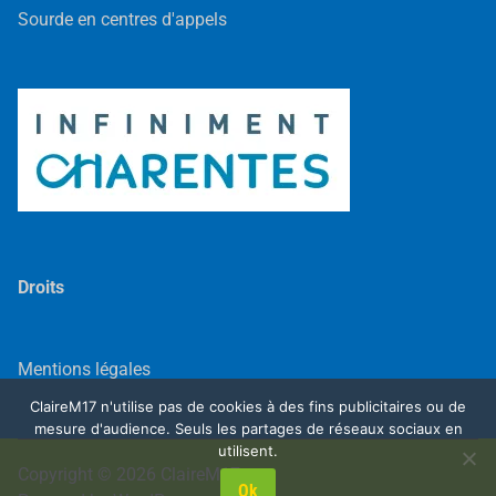
Sourde en centres d'appels
Droits
Mentions légales
ClaireM17 n'utilise pas de cookies à des fins publicitaires ou de
mesure d'audience. Seuls les partages de réseaux sociaux en
utilisent.
Copyright © 2026
ClaireM17
.
Ok