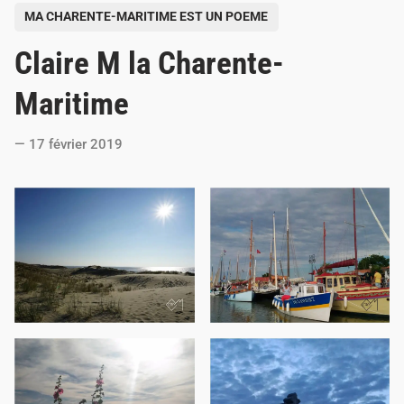
P
MA CHARENTE-MARITIME EST UN POEME
o
Claire M la Charente-
s
t
Maritime
e
d
17 février 2019
i
n