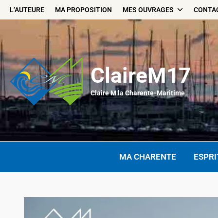
Skip
L’AUTEURE
MA PROPOSITION
MES OUVRAGES
CONTA
to
content
ClaireM17
Claire M la Charente-Maritime
MA CHARENTE
ESPRI