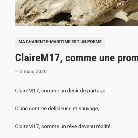
P
MA CHARENTE-MARITIME EST UN POEME
o
ClaireM17, comme une pro
s
t
2 mars 2020
e
d
ClaireM17, comme un désir de partage
i
n
D’une contrée délicieuse et sauvage,
ClaireM17, comme un rêve devenu réalité,