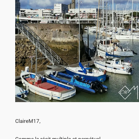
ClaireM17,
Comme le récit multiple et perpétuel