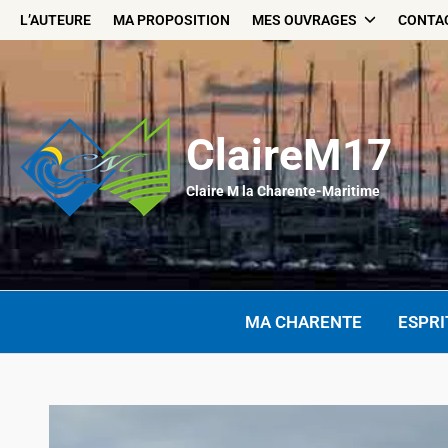
Skip
L’AUTEURE
MA PROPOSITION
MES OUVRAGES
CONTA
to
content
ClaireM17
Claire M la Charente-Maritime
MA CHARENTE
ESPRI