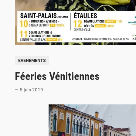
P
EVENEMENTS
o
Féeries Vénitiennes
s
t
5 juin 2019
e
d
i
n