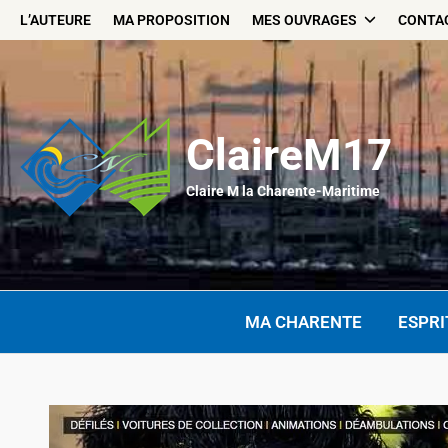
Skip
L’AUTEURE
MA PROPOSITION
MES OUVRAGES
CONTA
to
content
ClaireM17
Claire M la Charente-Maritime
MA CHARENTE
ESPRI