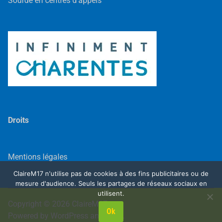
Sourde en centres d'appels
Droits
Mentions légales
ClaireM17 n'utilise pas de cookies à des fins publicitaires ou de
mesure d'audience. Seuls les partages de réseaux sociaux en
utilisent.
Copyright © 2026
ClaireM17
.
Ok
Powered by
WordPress
and
Exalt
.