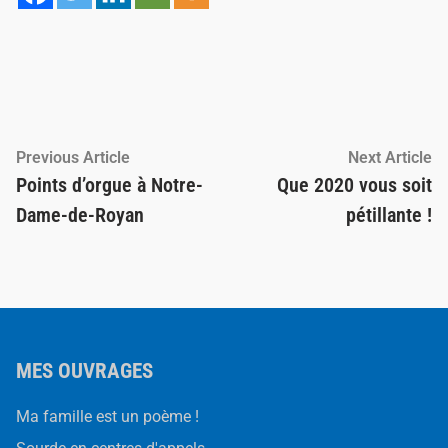
Navigation
Previous
Ne
Previous Article
Next Article
article:
ar
Points d’orgue à Notre-
Que 2020 vous soit
de
Dame-de-Royan
pétillante !
l’article
MES OUVRAGES
Ma famille est un poème !