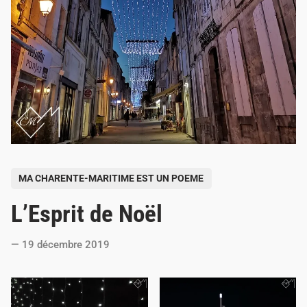
P
MA CHARENTE-MARITIME EST UN POEME
o
L’Esprit de Noël
s
t
19 décembre 2019
e
d
i