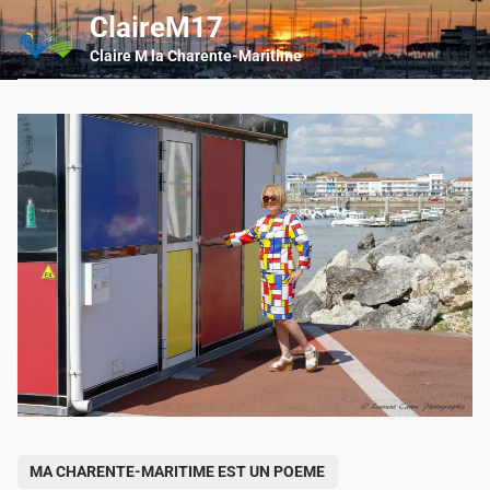
Skip
ClaireM17
Main
to
Men
Claire M la Charente-Maritime
content
P
MA CHARENTE-MARITIME EST UN POEME