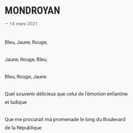
o
MONDROYAN
s
t
14 mars 2021
e
d
Bleu, Jaune, Rouge,
i
n
Jaune, Rouge, Bleu,
Bleu, Rouge, Jaune.
Quel souvenir délicieux que celui de l’émotion enfantine
et ludique
Que me procurait ma promenade le long du Boulevard
de la République