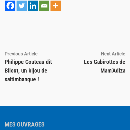
Navigation
Previous
Ne
Previous Article
Next Article
article:
ar
Philippe Couteau dit
Les Gabirottes de
de
Bilout, un bijou de
Mam’Adiza
l’article
saltimbanque !
MES OUVRAGES