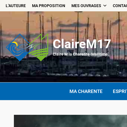
Skip
L’AUTEURE
MA PROPOSITION
MES OUVRAGES
CONTA
to
content
ClaireM17
Claire M la Charente-Maritime
MA CHARENTE
ESPRI