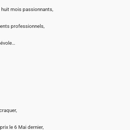
t huit mois passionnants,
ents professionnels,
névole…
craquer,
rix le 6 Mai dernier,