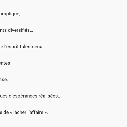
compliqué,
nts diversifiés…
e l’esprit talentueux
entes
sse,
ues d’espérances réalisées..
e « lâcher l’affaire »,