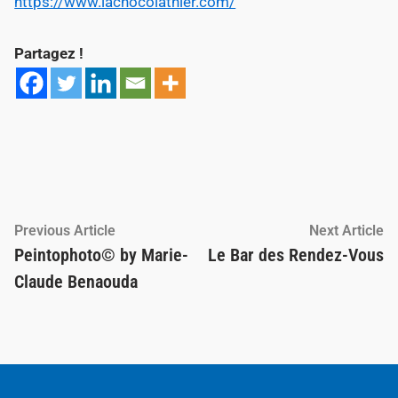
https://www.lachocolathier.com/
Partagez !
Navigation
Previous
Ne
Previous Article
Next Article
article:
ar
Peintophoto© by Marie-
Le Bar des Rendez-Vous
de
Claude Benaouda
l’article