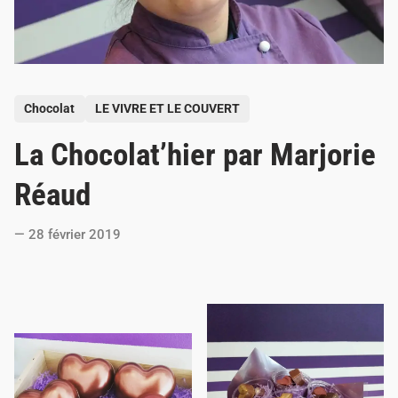
P
Chocolat
LE VIVRE ET LE COUVERT
o
La Chocolat’hier par Marjorie
s
t
Réaud
e
d
28 février 2019
i
n