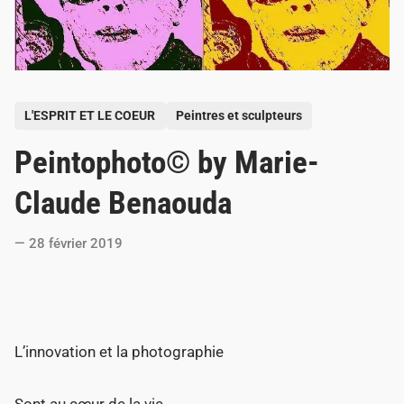
P
L'ESPRIT ET LE COEUR
Peintres et sculpteurs
o
Peintophoto© by Marie-
s
t
Claude Benaouda
e
d
28 février 2019
i
n
L’innovation et la photographie
Sont au cœur de la vie