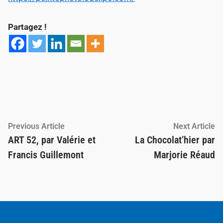
Partagez !
Navigation
Previous
Ne
Previous Article
Next Article
article:
ar
ART 52, par Valérie et
La Chocolat’hier par
de
Francis Guillemont
Marjorie Réaud
l’article