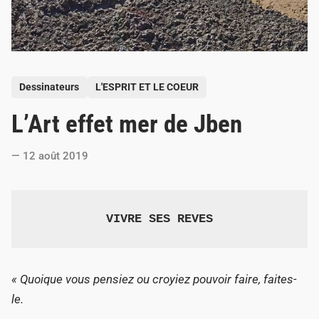
P
Dessinateurs
L'ESPRIT ET LE COEUR
o
L’Art effet mer de Jben
s
t
12 août 2019
e
d
i
VIVRE SES REVES
n
« Quoique vous pensiez ou croyiez pouvoir faire, faites-
le.