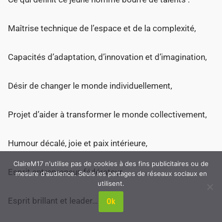
Maîtrise technique de l’espace et de la complexité,
Capacités d’adaptation, d’innovation et d’imagination,
Désir de changer le monde individuellement,
Projet d’aider à transformer le monde collectivement,
Humour décalé, joie et paix intérieure,
ClaireM17 n'utilise pas de cookies à des fins publicitaires ou de
Esprit entrepreneur, fédérateur,
mesure d'audience. Seuls les partages de réseaux sociaux en
utilisent.
Esprit brillant et leader…
Ok