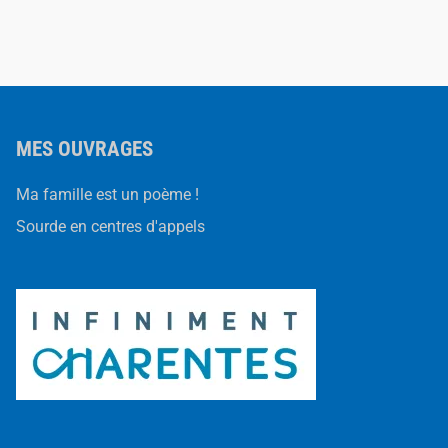
l’article
MES OUVRAGES
Ma famille est un poème !
Sourde en centres d'appels