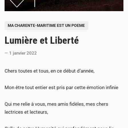
P
MA CHARENTE-MARITIME EST UN POEME
o
Lumière et Liberté
s
t
1 janvier 2022
e
d
Chers toutes et tous, en ce début d’année,
i
n
Mon être tout entier est pris par cette émotion infinie
Qui me relie à vous, mes amis fidèles, mes chers
lectrices et lecteurs,