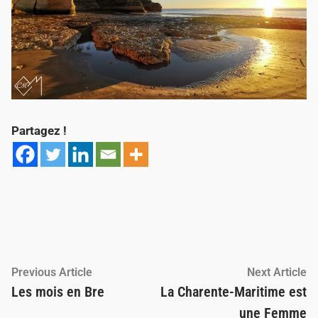
Partagez !
Navigation
Previous
Ne
Previous Article
Next Article
article:
ar
Les mois en Bre
La Charente-Maritime est
de
une Femme