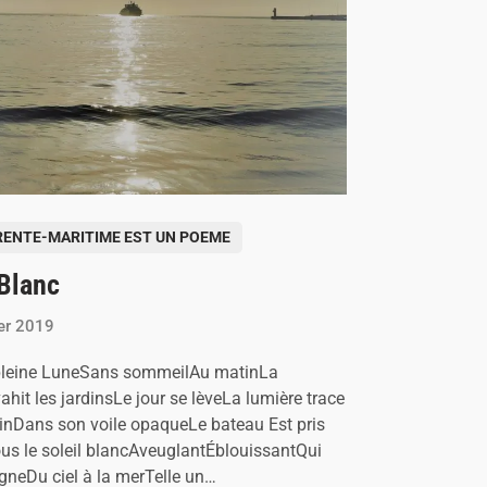
ENTE-MARITIME EST UN POEME
 Blanc
ier 2019
 pleine LuneSans sommeilAu matinLa
hit les jardinsLe jour se lèveLa lumière trace
nDans son voile opaqueLe bateau Est pris
us le soleil blancAveuglantÉblouissantQui
igneDu ciel à la merTelle un…