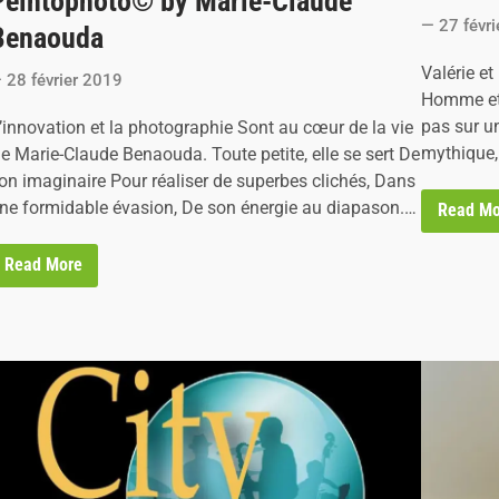
Peintophoto© by Marie-Claude
e
27 févr
d
Benaouda
i
Valérie et
n
28 février 2019
Homme et 
pas sur u
’innovation et la photographie Sont au cœur de la vie
mythique
e Marie-Claude Benaouda. Toute petite, elle se sert De
on imaginaire Pour réaliser de superbes clichés, Dans
ne formidable évasion, De son énergie au diapason.…
A
Read Mo
R
T
5
P
Read More
2
e
,
i
p
n
a
t
r
o
V
p
a
h
l
o
é
t
r
o
i
©
e
b
e
y