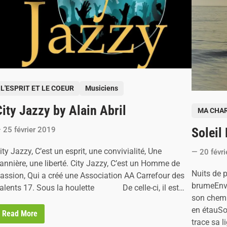
t
M
F
a
r
r
a
i
n
e
c
-
i
C
s
l
G
a
u
u
i
d
L'ESPRIT ET LE COEUR
Musiciens
l
e
l
B
ity Jazzy by Alain Abril
P
MA CHAR
e
e
m
n
o
o
a
25 février 2019
Soleil
s
n
o
t
u
t
ity Jazzy, C’est un esprit, une convivialité, Une
20 févr
d
e
a
annière, une liberté. City Jazzy, C’est un Homme de
d
Nuits de
assion, Qui a créé une Association AA Carrefour des
i
brumeEnva
alents 17. Sous la houlette De celle-ci, il est…
n
son chemi
en étauSo
C
Read More
i
trace sa l