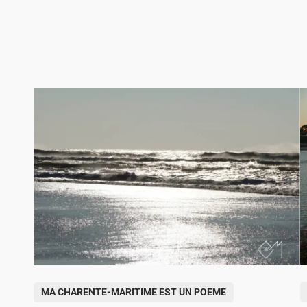
i
l
e
P
O
M
P
O
M
P
P
MA CHARENTE-MARITIME EST UN POEME
o
o