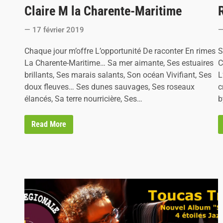
Claire M la Charente-Maritime
s
s
t
t
17 février 2019
e
e
d
d
S
Chaque jour m’offre L’opportunité De raconter En rimes
i
i
C
La Charente-Maritime… Sa mer aimante, Ses estuaires
n
n
L
brillants, Ses marais salants, Son océan Vivifiant, Ses
c
doux fleuves… Ses dunes sauvages, Ses roseaux
b
élancés, Sa terre nourricière, Ses…
C
Read More
l
a
i
r
e
M
l
a
C
h
a
r