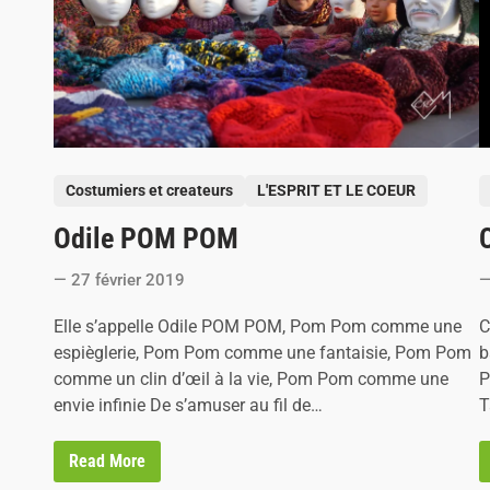
a
r
j
o
r
i
e
R
é
a
P
P
u
Costumiers et createurs
L'ESPRIT ET LE COEUR
d
o
o
Odile POM POM
C
s
s
t
t
27 février 2019
e
e
d
d
Elle s’appelle Odile POM POM, Pom Pom comme une
C
i
i
espièglerie, Pom Pom comme une fantaisie, Pom Pom
b
n
n
comme un clin d’œil à la vie, Pom Pom comme une
P
envie infinie De s’amuser au fil de…
T
O
Read More
d