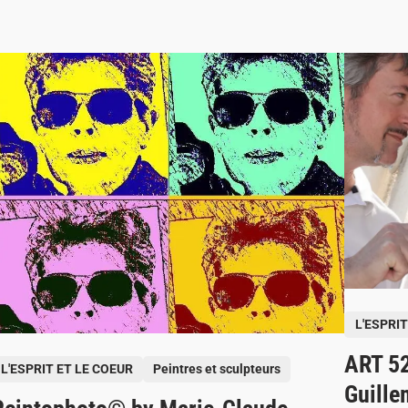
P
L'ESPRIT
o
ART 52
s
L'ESPRIT ET LE COEUR
Peintres et sculpteurs
t
Guille