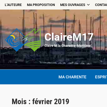
Skip
L’AUTEURE
MA PROPOSITION
MES OUVRAGES
CONTA
to
content
ClaireM17
Claire M la Charente-Maritime
MA CHARENTE
ESPRI
Mois :
février 2019