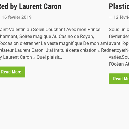
Red by Laurent Caron
Plasti
s
t
16 février 2019
12 févr
e
d
aint-Valentin au Soleil Couchant Avec mon Prince
Sous un c
i
harmant, Soirée magique Au Casino de Royan,
février de
n
’occasion d’étrenner La veste magnifique De mon ami
avant l’op
réateur Laurent Caron. J’ai intitulé cette création « Red
nettoyerN
y Laurent Caron » Quel plaisir…
variés,So
l’Océan A
R
Read More
e
P
Read Mo
d
l
b
a
y
s
L
t
a
i
u
c
r
A
e
t
n
l
t
a
C