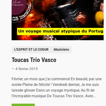
e
n
t
e
-
M
a
r
i
t
i
m
e
P
L'ESPRIT ET LE COEUR
Musiciens
o
Toucas Trio Vasco
s
t
4 février 2019
e
d
Février, un mois que j’ai commencé En beauté, par une
i
soirée Pleine de félicité ! Vendredi dernier, Je me suis
n
laissée glisser Dans un voyage mystique, Au fil de
l’incroyable musique De Toucas Trio Vasco. Avec…