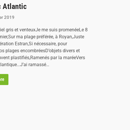
c Atlantic
ier 2019
iel gris et venteuxJe me suis promenéeLe 8
rnier,Sur ma plage préférée, à Royan,Juste
ération Estran,Si nécessaire, pour
os plages encombréesD’objets divers et
uvent plastifiés,Ramenés par la maréeVers
tlantique…J’ai ramassé…
re