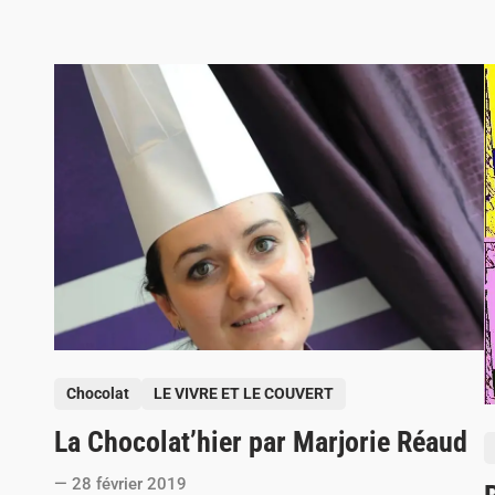
P
Chocolat
LE VIVRE ET LE COUVERT
o
La Chocolat’hier par Marjorie Réaud
s
P
t
o
28 février 2019