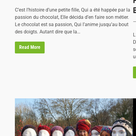
e
s
d
t
C’est l’histoire d’une petite fille, Qui a été happée par la
i
e
passion du chocolat, Elle décida d’en faire son métier.
n
d
Le chocolat est sa passion, Qui l’anime jusqu’au bout
i
des doigts. Autant dire que la…
L
n
D
L
Read More
s
a
u
C
h
o
c
o
l
a
t
’
h
i
e
r
p
a
r
M